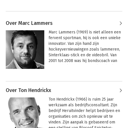
Over Marc Lammers
Marc Lammers (1969) is niet alleen een 
fervent sportman, hij is ook een unieke 
innovator. Van zijn hand zijn 
hockeyvernieuwingen zoals lammeren, 
Sinterklaas-stick en de videobril. Van 
2001 tot 2008 was hij bondscoach van 
het Nederlands dameshockeyelftal. 
Ondanks menige crisis won hij het 
Andere boeken door Marc Lammers
Europees Kampioenschap (2003), de 
Champoins Trophy (2004), het Europees 
Kampioenschap (2005), het 
Over Ton Hendrickx
Wereldkampioenschap (2006), de 
Ton Hendrickx (1966) is ruim 25 jaar 
Champions Trophy (2007) en uiteindelijk 
werkzaam als bedrijfsconsultant. Zijn 
de Olympische Spelen (2008).
bedrijf Heruitvinder helpt bedrijven en 
organisaties om zich opnieuw uit te 
vinden. Zijn aanpak is gebaseerd om 
een stelling van filosoof Epictetus: 