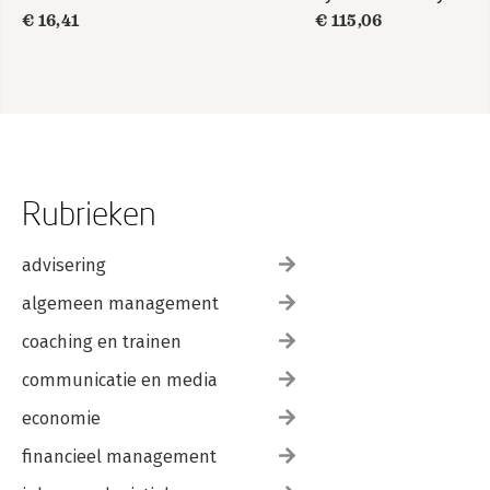
Professional
€ 16,41
€ 115,06
Official Study Guide
& Practice Tests
Bundle, 4th Edition
Rubrieken
advisering
algemeen management
coaching en trainen
communicatie en media
economie
financieel management