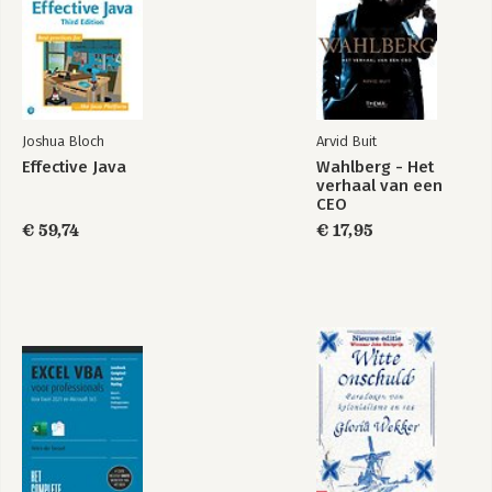
8. Wat morgen beter kan
Feed forward
9. Geen angst om te verliezen
Bekijk alle boeken
Veiligheid
10. Als je doet wat je deed
Innovatie
11. Een eigen wereld, zonder afleiding
Joshua Bloch
Arvid Buit
Focus
Effective Java
Wahlberg - Het
12. Goed wordt goud
verhaal van een
De laatste slag
CEO
€ 59,74
€ 17,95
Mijn flow-team
Literatuur