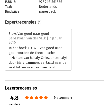
ISBN13:
9789461561886
Taal:
Nederlands
Bindwijze:
paperback
Aantal pagina's:
224
Uitgever:
Bertram + de Leeuw Uitgevers BV
Expertrecensies
(1)
Druk:
1
Verschijningsdatum:
31-10-2018
Flow. Van goed naar goud
Sebastiaan van der Valk | 7 januari
Hoofdrubriek:
Algemeen management
,
Coaching en
2016
trainen
In het boek FLOW - van goed naar
goud worden de theoretische
inzichten van Mihaly Csikszentmihalyi
door Marc Lammers vertaald naar de
praktijk en naar teamverband.
Lees verder
Lezersrecensies
4.8
9 stemmen
van de 5