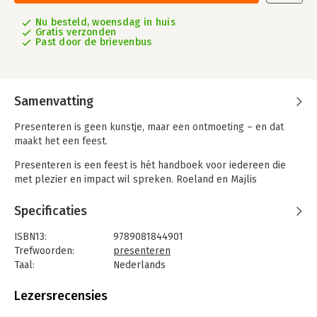
Nu besteld, woensdag in huis
Gratis verzonden
Past door de brievenbus
Samenvatting
Presenteren is geen kunstje, maar een ontmoeting – en dat
maakt het een feest.
Presenteren is een feest is hét handboek voor iedereen die
met plezier en impact wil spreken. Roeland en Majlis
Schweitzer laten zien dat presenteren draait om ontmoeting en
écht contact maken met je publiek. De 13e herziene editie staat
Specificaties
vol praktische tips, inspirerende voorbeelden en oefeningen.
Zo leer je jouw kernboodschap helder overbrengen,
ISBN13:
9789081844901
storytelling inzetten en spanning ombuigen naar kracht.
Trefwoorden:
presenteren
Presenteren doe je vanuit je hart én je hoofd – en zo wordt elk
Taal:
Nederlands
optreden een feest.
Bindwijze:
paperback
Aantal pagina's:
127
Lezersrecensies
Of je nu voor een klein team staat of een volle zaal
Uitgever:
Uitgeverij Schworks
toespreekt: dit boek helpt je om je verhaal helder te