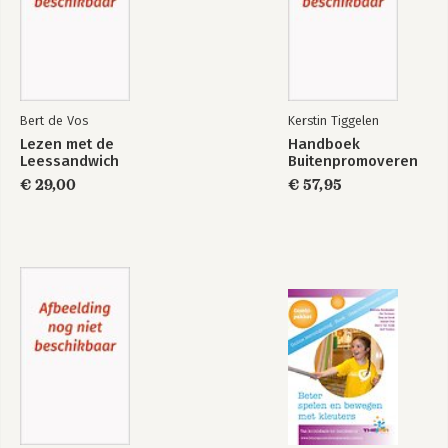
persoonlijk en kwetsbaar. Zelf weet ze 
hoe spannend het kan zijn om voor een 
groep te staan, en dat maakt haar 
begeleiding toegankelijk en veilig.

Spreken ziet zij als kern van de relatie, 
Bert de Vos
Kerstin Tiggelen
en daarmee van persoonlijk 
leiderschap: niet om jezelf te bewijzen, 
Lezen met de
Handboek
Leessandwich
Buitenpromoveren
maar om te laten zien wat er werkelijk 
toe doet en anderen hierin mee te 
€ 29,00
€ 57,95
nemen. 

Haar droom is een wereld waar mensen 
met moed en aandacht spreken, zodat 
verhalen verbinden en verandering 
mogelijk wordt.