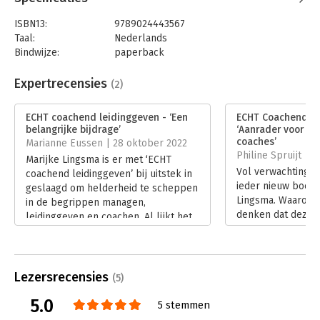
ISBN13:
9789024443567
Taal:
Nederlands
Bindwijze:
paperback
Aantal pagina's:
240
Uitgever:
Boom
Expertrecensies
(2)
Druk:
1
Verschijningsdatum:
12-10-2021
ECHT coachend leidinggeven - ‘Een
ECHT Coachend le
belangrijke bijdrage’
‘Aanrader voor le
Hoofdrubriek:
Coaching en trainen
,
Leiderschap
coaches’
Marianne Eussen | 28 oktober 2022
Philine Spruijt | 
Marijke Lingsma is er met ‘ECHT
Vol verwachting kl
coachend leidinggeven’ bij uitstek in
ieder nieuw boek 
geslaagd om helderheid te scheppen
Lingsma. Waarom?
in de begrippen managen,
denken dat deze k
leidinggeven en coachen. Al lijkt het
inmiddels alles al
misschien wat moeilijk en
vele publicaties o
gekunsteld. Ze ontwart de
haar geest en van
verschillende rollen en
Lees verder
verantwoordelijkheden die de
Lezersrecensies
(5)
leidinggevende heeft en geeft weer
5.0
hoe belangrijk het is om daarin te
5 stemmen
kunnen schakelen.