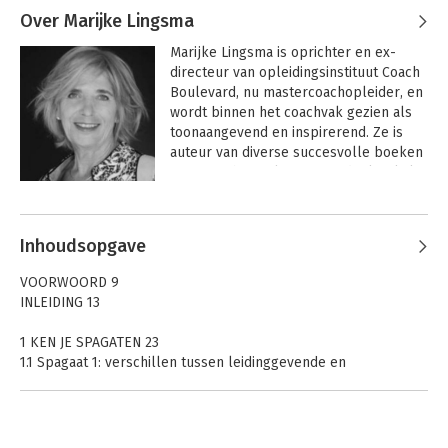
Over Marijke Lingsma
Marijke Lingsma is oprichter en ex-
directeur van opleidingsinstituut Coach 
Boulevard, nu mastercoachopleider, en 
wordt binnen het coachvak gezien als 
toonaangevend en inspirerend. Ze is 
auteur van diverse succesvolle boeken 
over coaching. Als systeemdenker kijkt 
ze integraal naar organisaties: naar het 
Andere boeken door Marijke
grotere geheel, in plaats van naar de 
Lingsma
afzonderlijke delen.
Inhoudsopgave
VOORWOORD 9
INLEIDING 13
1 KEN JE SPAGATEN 23
1.1 Spagaat 1: verschillen tussen leidinggevende en
medewerkers 24
1.2 Spagaat 2: jongleren met drie petten van de leidinggevende
35
1.3 Spagaat 3: verschil tussen presteren en leren 48 Afsluiting