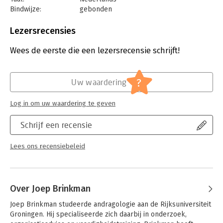
Bindwijze:
gebonden
Aantal pagina's:
344
Uitgever:
Clou, for Marketing, Inform. en Research
Lezersrecensies
Druk:
6
Verschijningsdatum:
1-7-2020
Wees de eerste die een lezersrecensie schrijft!
Hoofdrubriek:
Schoolboeken
?
Uw waardering
Log in om uw waardering te geven
Schrijf een recensie
Lees ons recensiebeleid
Over Joep Brinkman
Joep Brinkman studeerde andragologie aan de Rijksuniversiteit 
Groningen. Hij specialiseerde zich daarbij in onderzoek, 