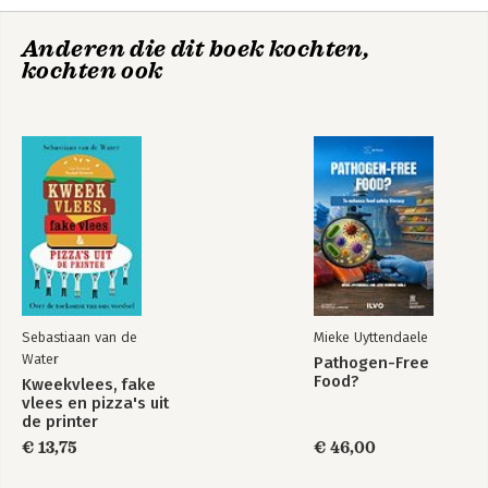
Anderen die dit boek kochten,
kochten ook
Voor de
Beroep op
verandering
onderzoek
Sebastiaan van de
Mieke Uyttendaele
Water
Pathogen-Free
Food?
Kweekvlees, fake
Bekijk alle boeken
vlees en pizza's uit
de printer
€ 13,75
€ 46,00