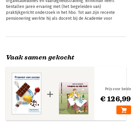
organisatieadvies en vaardigheidstraining. Brinkman heeft 
tientallen jaren ervaring met (het begeleiden van) 
praktijkgericht onderzoek in het hbo. Tot aan zijn recente 
pensionering werkte hij als docent bij de Academie voor 
Sociale Studies van de Hanzehogeschool. Daarnaast schrijft 
Brinkman studieboeken, geeft trainingen en cursussen en 
Andere boeken door Joep
adviseert bedrijven vanuit zijn eigen adviesbureau.
Brinkman
Vaak samen gekocht
Prijs voor beide
€ 126,99
Vragenlijsten
Praktijkonderzoek
voor sociaal werk