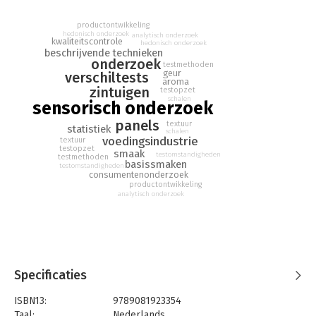
productontwikkeling
hedonisch onderzoek
analytisch onderzoek
kwaliteitscontrole
hedonisch onderzoek
beschrijvende technieken
onderzoek
testmethoden
geur
verschiltests
aroma
zintuigen
testopzet
schalen
sensorisch onderzoek
panels
textuur
statistiek
schalen
voedingsindustrie
textuur
testopzet
smaak
testomstandigheden
testmethoden
basissmaken
testomstandigheden
consumentenonderzoek
productontwikkeling
analytisch onderzoek
Specificaties
ISBN13:
9789081923354
Taal:
Nederlands