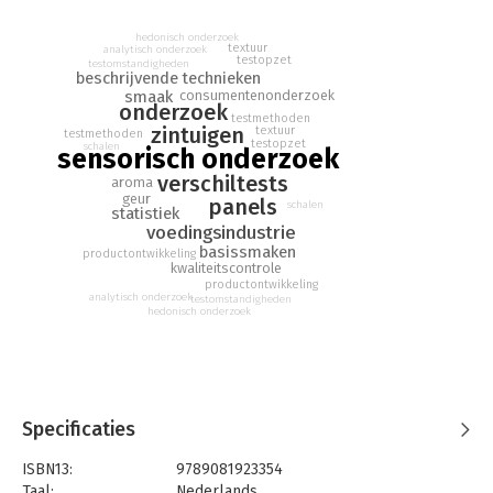
hedonisch onderzoek
textuur
analytisch onderzoek
testopzet
testomstandigheden
beschrijvende technieken
smaak
consumentenonderzoek
onderzoek
testmethoden
zintuigen
textuur
testmethoden
testopzet
schalen
sensorisch onderzoek
verschiltests
aroma
geur
panels
schalen
statistiek
voedingsindustrie
basissmaken
productontwikkeling
kwaliteitscontrole
productontwikkeling
analytisch onderzoek
testomstandigheden
hedonisch onderzoek
Specificaties
ISBN13:
9789081923354
Taal:
Nederlands