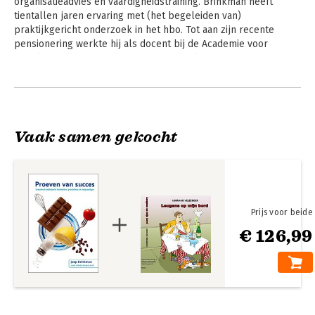
organisatieadvies en vaardigheidstraining. Brinkman heeft 
tientallen jaren ervaring met (het begeleiden van) 
praktijkgericht onderzoek in het hbo. Tot aan zijn recente 
pensionering werkte hij als docent bij de Academie voor 
Sociale Studies van de Hanzehogeschool. Daarnaast schrijft 
Brinkman studieboeken, geeft trainingen en cursussen en 
Andere boeken door Joep
adviseert bedrijven vanuit zijn eigen adviesbureau.
Brinkman
Vaak samen gekocht
Prijs voor beide
€ 126,99
Vragenlijsten
Praktijkonderzoek
voor sociaal werk