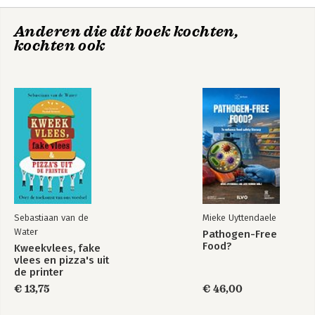
Anderen die dit boek kochten,
kochten ook
Voor de
Beroep op
verandering
onderzoek
Sebastiaan van de
Mieke Uyttendaele
Water
Pathogen-Free
Food?
Kweekvlees, fake
Bekijk alle boeken
vlees en pizza's uit
de printer
€ 13,75
€ 46,00