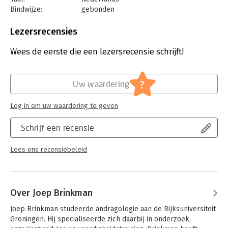
Bindwijze:
gebonden
Aantal pagina's:
344
Uitgever:
Clou, for Marketing, Inform. en Research
Lezersrecensies
Druk:
6
Verschijningsdatum:
1-7-2020
Wees de eerste die een lezersrecensie schrijft!
Hoofdrubriek:
Schoolboeken
?
Uw waardering
Log in om uw waardering te geven
Schrijf een recensie
Lees ons recensiebeleid
Over Joep Brinkman
Joep Brinkman studeerde andragologie aan de Rijksuniversiteit 
Groningen. Hij specialiseerde zich daarbij in onderzoek, 