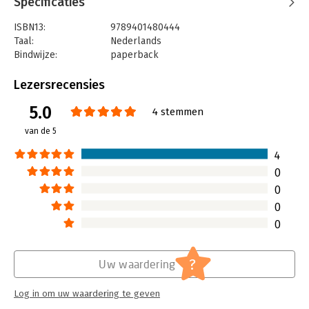
Specificaties
ISBN13:
9789401480444
Taal:
Nederlands
Bindwijze:
paperback
Aantal pagina's:
125
Uitgever:
LannooCampus
Lezersrecensies
Druk:
1
5.0
Verschijningsdatum:
6-10-2021
4 stemmen
van de 5
Hoofdrubriek:
Non-fictie informatief/professioneel
4
0
0
0
0
?
Uw waardering
Log in om uw waardering te geven