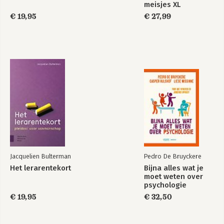
meisjes XL
De jeugd is
Onderwijs voorbij
tegenwoordig
€ 19,95
de oneliners
€ 27,99
Bekijk alle boeken
Jacquelien Bulterman
Pedro De Bruyckere
Het lerarentekort
Bijna alles wat je
moet weten over
psychologie
€ 19,95
€ 32,50