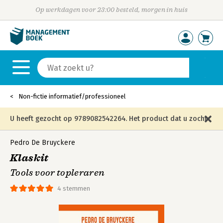
Op werkdagen voor 23:00 besteld, morgen in huis
Non-fictie informatief/professioneel
U heeft gezocht op 9789082542264. Het product dat u zocht
is niet meer in die editie leverbaar en is vervangen door de
Pedro De Bruyckere
Klaskit
onderstaande editie.
Tools voor topleraren
4 stemmen