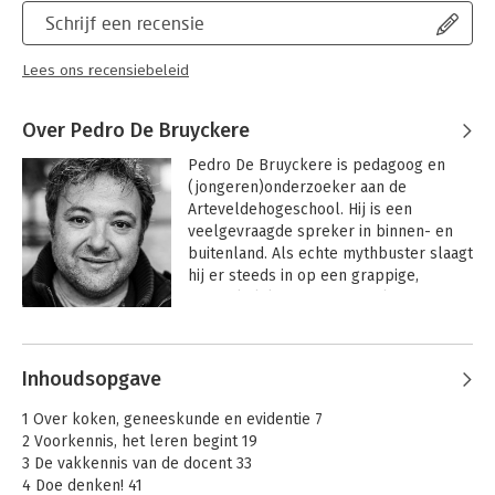
Schrijf een recensie
Lees ons recensiebeleid
Over Pedro De Bruyckere
Pedro De Bruyckere is pedagoog en 
(jongeren)onderzoeker aan de 
Arteveldehogeschool. Hij is een 
veelgevraagde spreker in binnen- en 
buitenland. Als echte mythbuster slaagt 
hij er steeds in op een grappige, 
toegankelijke manier complexe materie 
uit te leggen.

Andere boeken door Pedro De
Bruyckere
De Bruyckere is co-auteur van' De 
Inhoudsopgave
Jeugd is tegenwoordig' en 'Jongens zijn 
slimmer dan meisjes'.
1 Over koken, geneeskunde en evidentie 7
2 Voorkennis, het leren begint 19
3 De vakkennis van de docent 33
4 Doe denken! 41