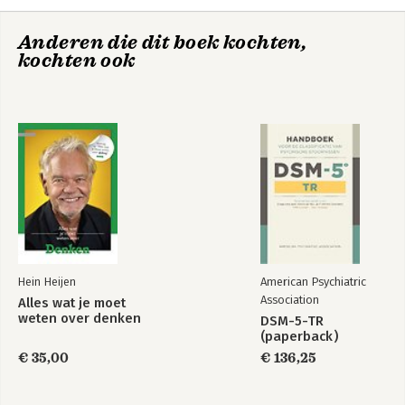
7 Twee systemen in mij die leren
8 Twee systemen in mij die denken
Alles wat je moet
Everything you
Anderen die dit boek kochten,
weten over denken
9 Het standaard beslissingsmodel in mij
need te know about
Influencing
kochten ook
10 Situaties, motivaties & emoties die mij beïnvloeden
11 Tegenzin, tegenin & weerstanden
12 Dat wat mij algemeen beïnvloedt
13 Dat wat mij persoonlijk beïnvloedt
Bekijk alle boeken
Nawoord
Hein Heijen
American Psychiatric
Association
Alles wat je moet
weten over denken
DSM-5-TR
(paperback)
€ 35,00
€ 136,25