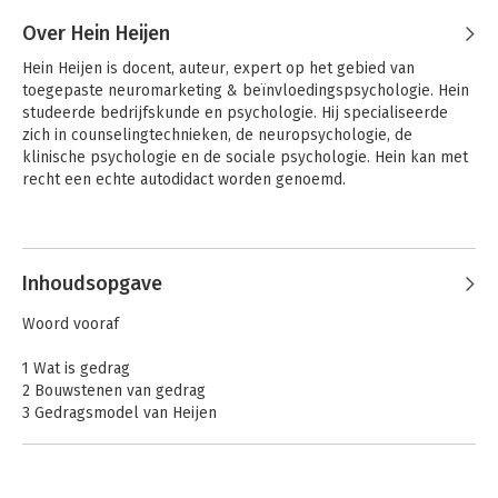
Over Hein Heijen
Hein Heijen is docent, auteur, expert op het gebied van 
toegepaste neuromarketing & beïnvloedingspsychologie. Hein 
studeerde bedrijfskunde en psychologie. Hij specialiseerde 
zich in counselingtechnieken, de neuropsychologie, de 
klinische psychologie en de sociale psychologie. Hein kan met 
recht een echte autodidact worden genoemd.
Andere boeken door Hein Heijen
Inhoudsopgave
Woord vooraf
1 Wat is gedrag
2 Bouwstenen van gedrag
3 Gedragsmodel van Heijen
4 Wat is beïnvloeden
5 De invloed van bewust & onbewust denken
6 Logisch & onlogisch denken