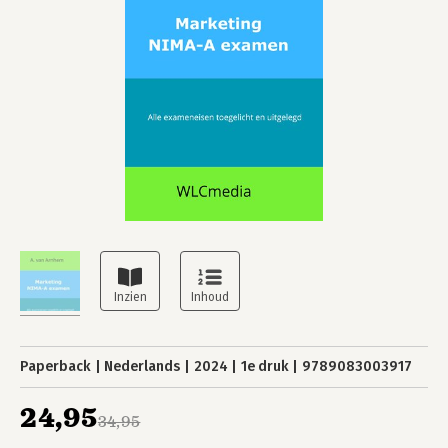
Paperback
Nederlands
2024
1e druk
9789083003917
24,95
34,95