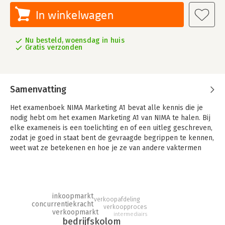
In winkelwagen
Nu besteld, woensdag in huis
Gratis verzonden
Samenvatting
Het examenboek NIMA Marketing A1 bevat alle kennis die je
nodig hebt om het examen Marketing A1 van NIMA te halen. Bij
elke exameneis is een toelichting en of een uitleg geschreven,
zodat je goed in staat bent de gevraagde begrippen te kennen,
weet wat ze betekenen en hoe je ze van andere vaktermen
kunt onderscheiden. Het examen bestaat uit meerkeuzevragen
aangevuld met een aantal open vragen waarin je de kennis
moet toepassen.
De inhoud bevat de basis van het vakgebied Marketing.
inkoopmarkt
verkoopafdeling
concurrentiekracht
Allereerst de basisbegrippen van het vakgebied, de
verkoopproces
verkoopmarkt
intermediairs
belangrijke modellen voor strategische groei en
bedrijfskolom