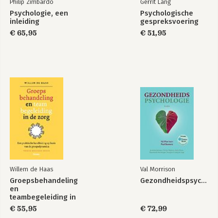
Philip Zimbardo
Gerrit Lang
Psychologie, een
Psychologische
inleiding
gespreksvoering
€ 65,95
€ 51,95
Willem de Haas
Val Morrison
Groepsbehandeling
Gezondheidspsychologie
en
teambegeleiding in
de zorg
€ 55,95
€ 72,99