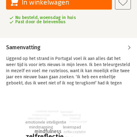
In winkelwagen
Nu besteld, woensdag in huis
Past door de brievenbus
Samenvatting
Liggend op het strand in Portugal voel ik aan alles dat het
weer tijd is voor iets nieuws in mijn leven. Ik ben teleurgesteld
in mezelf en voel me rusteloos, want ik kan moeilijk elke twee
jaar een nieuwe baan gaan zoeken. ‘Ik heb een enkeltje
geboekt, dus ik weet niet of ik nog terugkom!’ had ik tegen
mijn manager gezegd. Het is het begin van mijn
ontdekkingstocht. De reis die mij dichter bij mijzelf heeft
gebracht.
Sta jij dicht genoeg bij jezelf? Zie het als een matroesjka-pop,
creatieve expressie
levensdoel
droomanalyse
bewustwording
een reeks van in elkaar passende poppen, tot je bij het
chakra's
bewustwording
emotionele intelligentie
droomanalyse
binnenste poppetje komt dat echt de kern van de pop vormt.
mindmapping
levenspad
Hetzelfde principe herken je vast ook wel bij jezelf: door
mindfulness
zelfacceptatie
zelfreflectie
verschillende situaties kunnen lagen om je heen zijn