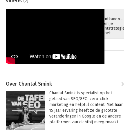
Videos
(2)
Het
23-07-2025
Contentkanon -
waarom je
contentstrategie
om moet
01-01-1970
Over Chantal Smink
Chantal Smink is specialist op het 
gebied van SEO/GEO, zero-click 
marketing en helpful content. Met haar 
15 jaar ervaring heeft ze de grootste 
veranderingen in Google en de andere 
platformen van dichtbij meegemaakt. 
Wellicht ken je Chantal van het 