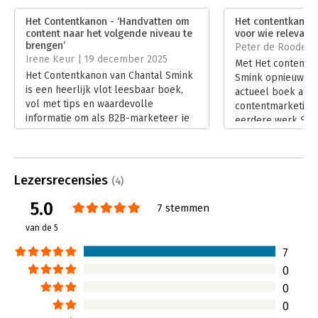
Verschijningsdatum:
30-5-2025
Het Contentkanon - ‘Handvatten om
Het contentkanon 
content naar het volgende niveau te
voor wie relevant w
Hoofdrubriek:
Marketing
brengen’
Peter de Roode |
Irene Keur | 19 december 2025
Met Het contentka
Het Contentkanon van Chantal Smink
Smink opnieuw ee
is een heerlijk vlot leesbaar boek,
actueel boek af o
vol met tips en waardevolle
contentmarketing
informatie om als B2B-marketeer je
eerdere werk SEO
klaar te maken voor de toekomst van
voor horizontale 
contentcreatie. Een boek vol
de website als mi
diepgang en praktische handvatten
online strategie, 
om jouw content naar het volgende
dit nieuwe boek dat
Lezersrecensies
(4)
niveau te brengen.
Het web is volwa
Lees verder
5.0
concurrentie imm
7 stemmen
van het spel zijn 
van de 5
Lees verder
7
0
0
0