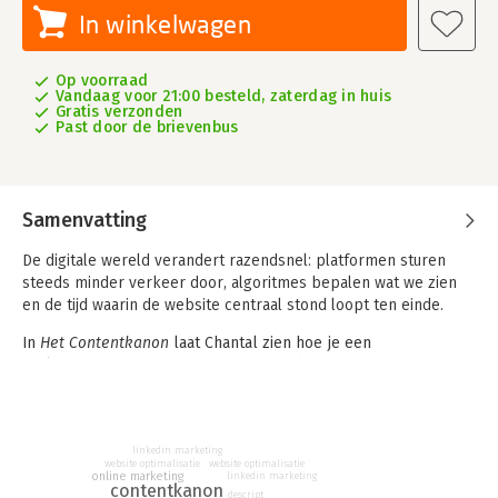
In winkelwagen
Op voorraad
Vandaag voor 21:00 besteld, zaterdag in huis
Gratis verzonden
Past door de brievenbus
Samenvatting
De digitale wereld verandert razendsnel: platformen sturen
steeds minder verkeer door, algoritmes bepalen wat we zien
en de tijd waarin de website centraal stond loopt ten einde
.
In
Het Contentkanon
laat Chantal zien hoe je een
toekomstbestendige contentstrategie bouwt met een
proactieve én reactieve aanpak van contentmarketing. Het gaat
erom dat je zichtbaar wordt, daar waar je ideale klant is. Dat je
content gelezen, gezien en gehoord kan worden en dat je
daarmee invloed hebt, top of mind wordt.
linkedin marketing
website optimalisatie
website optimalisatie
online marketing
linkedin marketing
contentkanon
Dit vraagt om een resoluut andere werkwijze van bedrijven,
descript