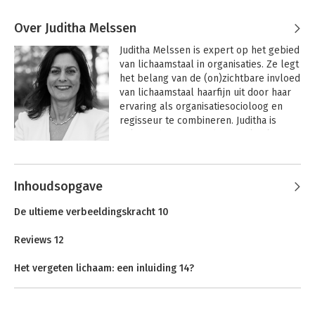
Over Juditha Melssen
Juditha Melssen is expert op het gebied 
van lichaamstaal in organisaties. Ze legt 
het belang van de (on)zichtbare invloed 
van lichaamstaal haarfijn uit door haar 
ervaring als organisatiesocioloog en 
regisseur te combineren. Juditha is 
zelfstandig gevestigd en werkt al meer 
dan 20 jaar voor uiteenlopende 
organisaties als adviseur, trainer en 
spreker. www. judithamelssen.nl
Inhoudsopgave
De ultieme verbeeldingskracht 10
Reviews 12
Het vergeten lichaam: een inluiding 14?
Aanwezigheid: zichtbaar en gezien worden 26
Van binnen naar buiten 30