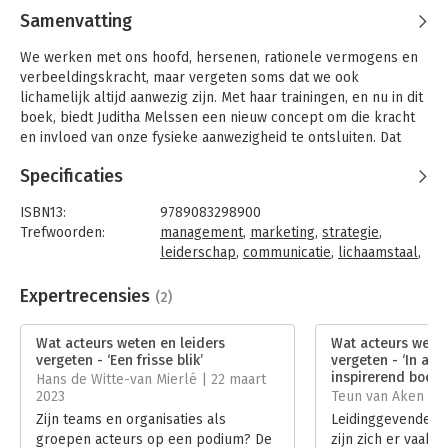
Samenvatting
We werken met ons hoofd, hersenen, rationele vermogens en
verbeeldingskracht, maar vergeten soms dat we ook
lichamelijk altijd aanwezig zijn. Met haar trainingen, en nu in dit
boek, biedt Juditha Melssen een nieuw concept om die kracht
en invloed van onze fysieke aanwezigheid te ontsluiten. Dat
doet ze vanuit haar theaterachtergrond.
Specificaties
Als organisaties, leidinggevenden en professionals zich hiervan
bewust worden en leren hoe ze de informatie en
ISBN13:
9789083298900
zeggingskracht van hun fysieke lichaam en hun zintuigen
Trefwoorden:
management
,
marketing
,
strategie
,
kunnen inzetten, boren ze nieuwe bronnen van waardevolle
leiderschap
,
communicatie
,
lichaamstaal
,
informatie en communicatie aan. Ze leren ‘wat acteurs weten
gedrag
,
acteur
,
stem
maar leiders vergeten’.
Taal:
Nederlands
Expertrecensies
(2)
Bindwijze:
gebonden
Aantal pagina's:
264
Wat acteurs weten en leiders
Wat acteurs weten
Uitgever:
Juditha Melssen
vergeten - ‘Een frisse blik’
vergeten - ‘In all
Druk:
1
inspirerend boek’
Hans de Witte-van Mierlé | 22 maart
Verschijningsdatum:
23-3-2023
2023
Teun van Aken | 1
Zijn teams en organisaties als
Leidinggevenden e
Hoofdrubriek:
Organisatiekunde
groepen acteurs op een podium? De
zijn zich er vaak 