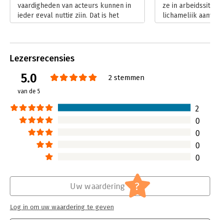
vaardigheden van acteurs kunnen in
ze in arbeidssituat
ieder geval nuttig zijn. Dat is het
lichamelijk aanwez
uitgangspunt van ‘Wat acteurs weten
effecten dat heeft
en leiders vergeten - De
beter en kunnen 
(on)zichtbare invloed van
hun zeggingskrach
lichaamstaal in organisaties’ van
Lees verder
Lezersrecensies
Juditha Melssen.
Lees verder
5.0
2 stemmen
van de 5
2
0
0
0
0
?
Uw waardering
Log in om uw waardering te geven