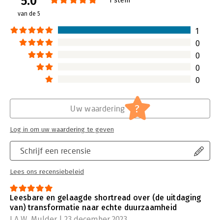
5.0
Lees verder
Lees verder
van de 5
1
0
0
0
0
?
Uw waardering
Log in om uw waardering te geven
Schrijf een recensie
Lees ons recensiebeleid
Leesbare en gelaagde shortread over (de uitdaging
van) transformatie naar echte duurzaamheid
J.A.W. Mulder | 23 december 2023