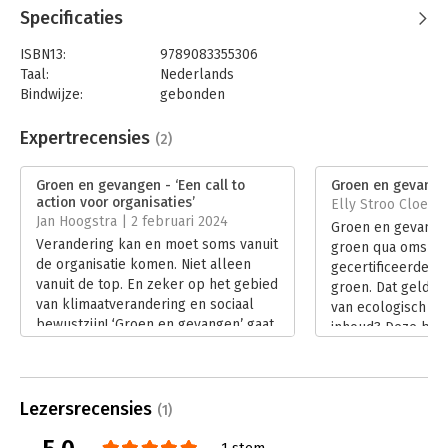
Specificaties
ISBN13:
9789083355306
Taal:
Nederlands
Bindwijze:
gebonden
Aantal pagina's:
112
Uitgever:
Something Else Publishing
Expertrecensies
(2)
Druk:
1
Verschijningsdatum:
31-10-2023
Groen en gevangen - ‘Een call to
Groen en gevangen
action voor organisaties’
Elly Stroo Cloeck 
Hoofdrubriek:
Mens en maatschappij
,
Jan Hoogstra | 2 februari 2024
Groen en gevange
Verandermanagement
Verandering kan en moet soms vanuit
groen qua omslag
de organisatie komen. Niet alleen
gecertificeerde bi
vanuit de top. En zeker op het gebied
groen. Dat geldt o
van klimaatverandering en sociaal
van ecologisch be
bewustzijn! ‘Groen en gevangen’ gaat
inhoud? Deze bus
daarop in. Maar niet in de traditionele
Else Boutkan boei
setting van een managementboek,
pagina. ‘Groen en
met theorie en uitleg. Het is een
uitstekende introd
businessnovelle over Marieke,
Lezersrecensies
duurzaamheidsdil
(1)
ontwerpster op de afdeling
bedrijfsleven. De 
productontwikkeling.
1 stem
goed gekozen.