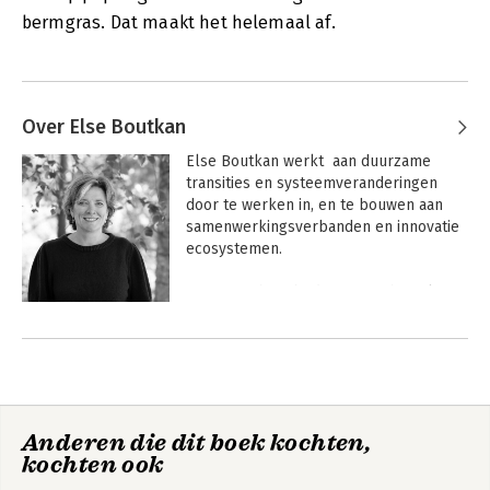
bermgras. Dat maakt het helemaal af.
Over Else Boutkan
Else Boutkan werkt  aan duurzame 
transities en systeemveranderingen 
door te werken in, en te bouwen aan 
samenwerkingsverbanden en innovatie 
ecosystemen.

Zij startte haar bedrijf SomethingElse 
ruim twintig jaar geleden in een tijd dat 
Andere boeken door Else Boutkan
duurzaamheid nog in de 
kinderschoenen stond en woorden als 
betekeniseconomie en circulaire 
economie nog niet bestonden. Zij nam 
zich voor alleen nog betekenisvol werk 
Anderen die dit boek kochten,
te doen en ontwikkelde zicht tot expert 
kochten ook
op organisatievraagstukken rondom 
duurzaamheid.