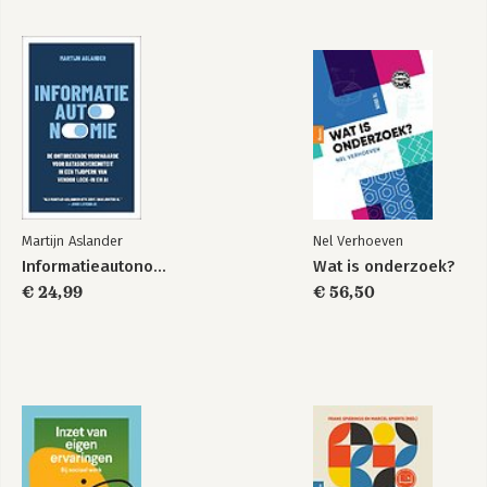
Groen en gevangen
Innoveren met Labs
2.0
Bekijk alle boeken
Martijn Aslander
Nel Verhoeven
Informatieautonomie
Wat is onderzoek?
€ 24,99
€ 56,50