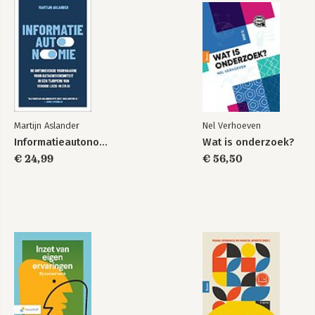
Groen en gevangen
Innoveren met Labs
2.0
Bekijk alle boeken
Martijn Aslander
Nel Verhoeven
Informatieautonomie
Wat is onderzoek?
€ 24,99
€ 56,50