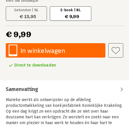
Kies uw bindwijze
Gebonden | NL
E-book | NL
€ 13,95
€ 9,99
€ 9,99
In winkelwagen
Direct te downloaden
Samenvatting
Marieke werkt als ontwerpster op de afdeling
productontwikkeling van koekjesfabriek Koninklijke Krakeling.
Op een dag krijgt ze een opdracht die ze niet over haar
duurzame hart kan verkrijgen. Ze worstelt en zoekt naar een
manier om plezier in haar werk te houden én haar hart te
volgen als het gaat om duurzaamheid en betekenisvol werken.