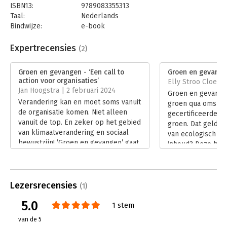
ISBN13:
9789083355313
Taal:
Nederlands
Bindwijze:
e-book
Beveiliging:
watermerk
Bestandsformaat:
epub
Expertrecensies
(2)
Aantal pagina's:
112
Uitgever:
Something Else Publishing
Groen en gevangen - ‘Een call to
Groen en gevangen
Druk:
1
action voor organisaties’
Elly Stroo Cloeck 
Verschijningsdatum:
23-12-2025
Jan Hoogstra | 2 februari 2024
Groen en gevange
Verandering kan en moet soms vanuit
groen qua omslag
Hoofdrubriek:
Mens en maatschappij
,
de organisatie komen. Niet alleen
gecertificeerde bi
Verandermanagement
vanuit de top. En zeker op het gebied
groen. Dat geldt o
van klimaatverandering en sociaal
van ecologisch be
bewustzijn! ‘Groen en gevangen’ gaat
inhoud? Deze bus
daarop in. Maar niet in de traditionele
Else Boutkan boei
setting van een managementboek,
pagina. ‘Groen en
met theorie en uitleg. Het is een
uitstekende introd
businessnovelle over Marieke,
Lezersrecensies
duurzaamheidsdil
(1)
ontwerpster op de afdeling
bedrijfsleven. De 
5.0
productontwikkeling.
1 stem
goed gekozen.
Lees verder
Lees verder
van de 5