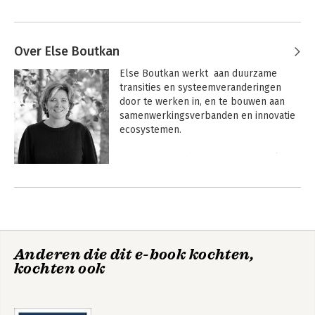
Over Else Boutkan
Else Boutkan werkt  aan duurzame 
transities en systeemveranderingen 
door te werken in, en te bouwen aan 
samenwerkingsverbanden en innovatie 
ecosystemen.

Zij startte haar bedrijf SomethingElse 
ruim twintig jaar geleden in een tijd dat 
Andere boeken door Else Boutkan
duurzaamheid nog in de 
kinderschoenen stond en woorden als 
betekeniseconomie en circulaire 
economie nog niet bestonden. Zij nam 
zich voor alleen nog betekenisvol werk 
Anderen die dit e-book kochten,
te doen en ontwikkelde zicht tot expert 
kochten ook
op organisatievraagstukken rondom 
duurzaamheid.