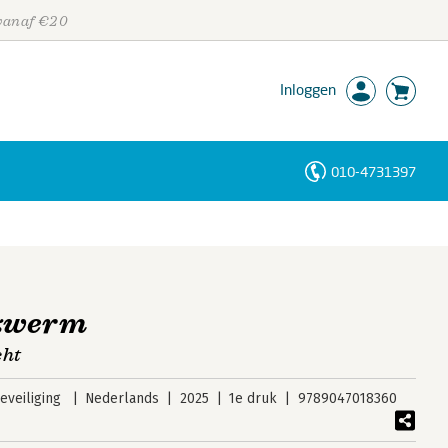
 vanaf €20
Inloggen
010-4731397
Personen
Trefwoorden
zwerm
cht
veiliging
Nederlands
2025
1e druk
9789047018360