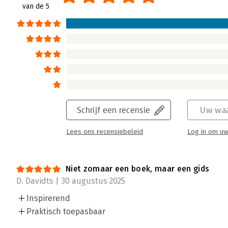
de meeste kans van slagen heeft. In zeven l
van de 5
veranderkracht kunt versterken en invloed k
Lees verder
Schrijf een recensie
Uw waa
Lees ons recensiebeleid
Log in om uw
Niet zomaar een boek, maar een gids
D. Davidts | 30 augustus 2025
Inspirerend
Praktisch toepasbaar