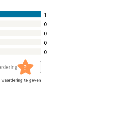
essen laat ze zien hoe je jouw
unt laten groeien.
1
0
0
0
0
?
rdering
 waardering te geven