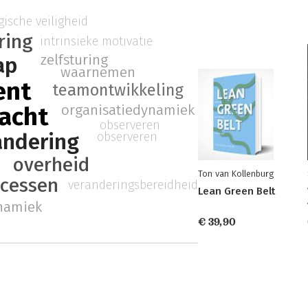
ische veiligheid
ring
intrinsieke motivatie
zelfsturing
ap
waarnemen
ent
teamontwikkeling
organisatiedynamiek
acht
observeren
andering
observeren
overheid
Ton van Kollenburg
cessen
veranderingsbereidheid
Lean Green Belt
namiek
€ 39,90