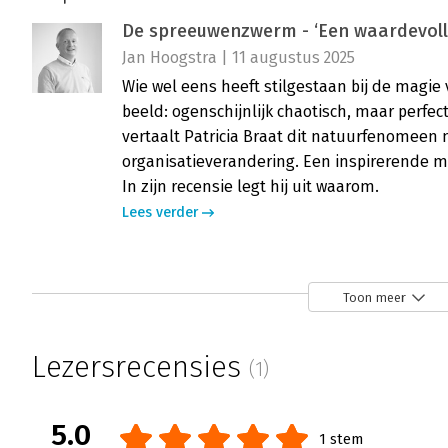
De spreeuwenzwerm - ‘Een waardevoll
Jan Hoogstra | 11 augustus 2025
Wie wel eens heeft stilgestaan bij de magi
beeld: ogenschijnlijk chaotisch, maar perfe
vertaalt Patricia Braat dit natuurfenomeen
organisatieverandering. Een inspirerende me
In zijn recensie legt hij uit waarom.
Lees verder
De spreeuwenzwerm - ‘Eerlijke, wijze,
Toon meer
Annemarie Smits | 17 juni 2025
Met ‘De spreeuwenzwerm’ laat Patricia Braa
Lezersrecensies
(1)
bij jezelf kan starten, waarna je anderen 
spreeuwenzwerm die groter wordt. Haar jar
veranderprocessen leerde haar dat een vera
5.0
1 stem