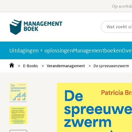
Op werkda
Uitdagingen + oplossingen
Managementboeken
Ove
E-Books
Verandermanagement
De spreeuwenzwerm