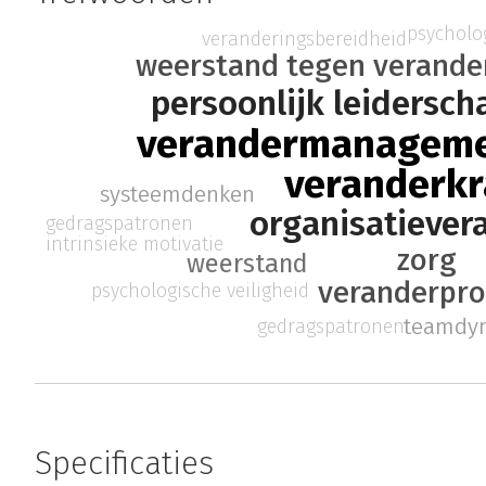
psycholog
veranderingsbereidheid
weerstand tegen verande
persoonlijk leidersch
verandermanagem
veranderkr
systeemdenken
organisatiever
gedragspatronen
intrinsieke motivatie
zorg
weerstand
veranderpro
psychologische veiligheid
teamdy
gedragspatronen
Specificaties