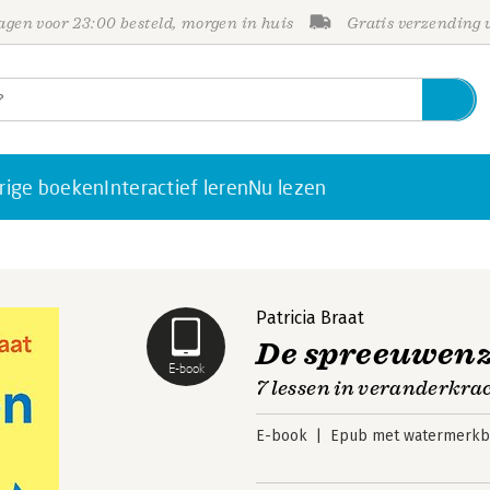
gen voor 23:00 besteld, morgen in huis
Gratis verzending
rige boeken
Interactief leren
Nu lezen
Patricia Braat
De spreeuwen
E-book
7 lessen in veranderkra
E-book
Epub met watermerkbe