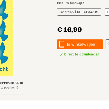
Kies uw bindwijze
€ 24,99
Paperback | NL
E
€ 16,99
In winkelwagen
Direct te downloaden
OPPOSITIE 5638
e positie: 16