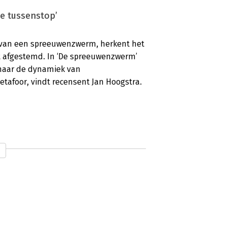
e tussenstop’
e van een spreeuwenzwerm, herkent het
ct afgestemd. In ‘De spreeuwenzwerm’
 naar de dynamiek van
tafoor, vindt recensent Jan Hoogstra.
 bruikbare aanpak’
t overtuigend zien dat een verandering
kunt meenemen, als een
enlange ervaring met
ndering van onderaf, uit mensen zelf,