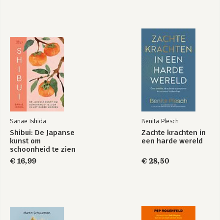
Sanae Ishida
Benita Plesch
Shibui: De Japanse
Zachte krachten in
kunst om
een harde wereld
schoonheid te zien
in het ouder
€ 16,99
€ 28,50
worden