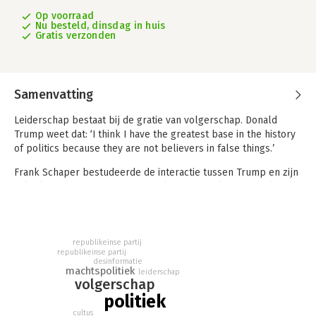
Op voorraad
Nu besteld, dinsdag in huis
Gratis verzonden
Samenvatting
Leiderschap bestaat bij de gratie van volgerschap. Donald
Trump weet dat: ‘I think I have the greatest base in the history
of politics because they are not believers in false things.’
Frank Schaper bestudeerde de interactie tussen Trump en zijn
volgelingen. Wie zijn deze normale, maar misleide Amerikanen
die écht denken dat hij hun Verlosser is en dat de verkiezingen
van 2020 zijn gestolen?
Dominee Wiggins zei tegen presentator Tijs van den Brink: ‘The
republikeinse partij
Lord spoke to me and told me that Trump was His Choice, His
republikeinse partij
desinformatie
Chosen One.’ Trisha Hope documenteerde alle tweets van
machtspolitiek
leiderschap
Trump in boeken alsof die het Nieuwe Testament zijn: ‘Jesus
volgerschap
uses imperfect people. And I believe Jesus has chosen Donald
politiek
Trump to save this country.’ Journalist Katy Tur merkte al in
cultus