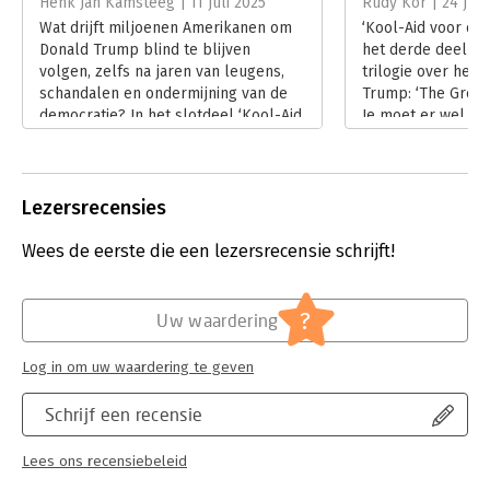
Henk Jan Kamsteeg | 11 juli 2025
Rudy Kor | 24 juni
van censuur, repressie, handelsoorlogen en expansiedrift.
Serie:
The Great American Dictator
Denk aan grootscheepse zuiveringen, deportatiekampen en
Wat drijft miljoenen Amerikanen om
‘Kool-Aid voor de 
het goed- of kwaadschiks annexeren van Groenland, het
Donald Trump blind te blijven
het derde deel va
Panamakanaal of Canada als 51ste staat.
volgen, zelfs na jaren van leugens,
trilogie over het 
schandalen en ondermijning van de
Trump: ‘The Great 
Wees ook niet verbaasd als Trump in 2028 zijn macht wil
democratie? In het slotdeel ‘Kool-Aid
Je moet er wel eve
behouden. Steven Hassan: ‘Cult leaders do not relinquish
voor de sekte van Trump’ van zijn
de boeken zijn vo
power.’
trilogie ‘The Great American Dictator’
laat zien hoe Tru
legt Frank Schaper uit hoe Trump
van een matige o
uitgroeide tot sekteleider van een
persoonlijkheid t
Lezersrecensies
politieke beweging. In zijn recensie
en dictator binne
gaat Henk Jan Kamsteeg in op de
politiek.
Wees de eerste die een lezersrecensie schrijft!
huiveringwekkende actualiteit van dit
Lees verder
boek.
Lees verder
?
Uw waardering
Log in om uw waardering te geven
Schrijf een recensie
Lees ons recensiebeleid