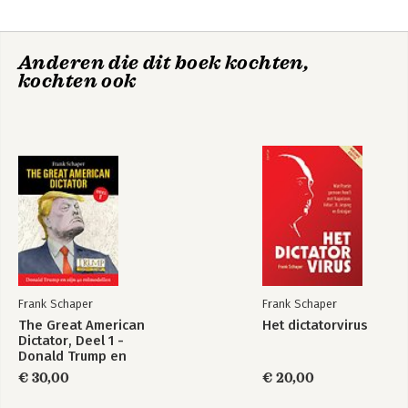
van Trumps
zijn 40 rolmodellen
karakter
Anderen die dit boek kochten,
kochten ook
Eerste hulp bij
100%
stress en
zelfvertrouwen
vermoeidheid
Frank Schaper
Frank Schaper
The Great American
Het dictatorvirus
Dictator, Deel 1 -
Donald Trump en
zijn 40 rolmodellen
Bekijk alle boeken
€ 30,00
€ 20,00