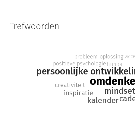
Trefwoorden
probleem-oplossing
acce
positieve psychologie
humor
persoonlijke ontwikkel
omdenk
creativiteit
mindse
inspiratie
cad
kalender