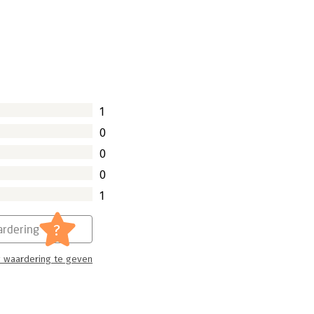
1
0
0
0
1
?
rdering
 waardering te geven