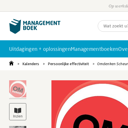
Op werkda
Uitdagingen + oplossingen
Managementboeken
Ove
Kalenders
Persoonlijke effectiviteit
Omdenken Scheurk