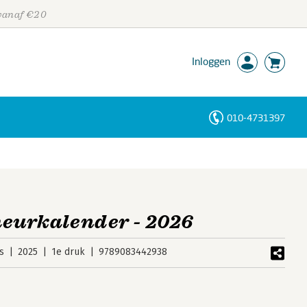
 vanaf €20
Inloggen
010-4731397
Personen
Trefwoorden
eurkalender - 2026
s
2025
1e druk
9789083442938