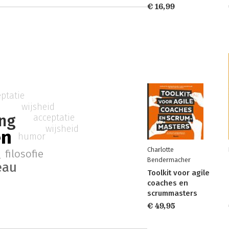
€ 16,99
ptatie
wijsheid
ing
acceptatie
wijsheid
en
humor
t
Charlotte
filosofie
Bendermacher
eau
Toolkit voor agile
coaches en
scrummasters
€ 49,95