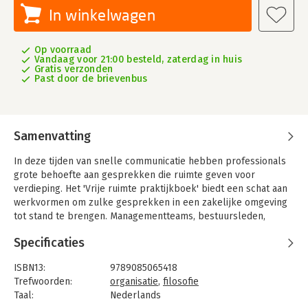
In winkelwagen
Op voorraad
Vandaag voor 21:00 besteld, zaterdag in huis
Gratis verzonden
Past door de brievenbus
Samenvatting
In deze tijden van snelle communicatie hebben professionals
grote behoefte aan gesprekken die ruimte geven voor
verdieping. Het 'Vrije ruimte praktijkboek' biedt een schat aan
werkvormen om zulke gesprekken in een zakelijke omgeving
tot stand te brengen. Managementteams, bestuursleden,
afdelingsteams of groepen vakgenoten vinden hier
Specificaties
instrumenten om op een inspirerende en werkzame manier
met elkaar in gesprek te komen. De werkvormen zijn de
ISBN13:
9789085065418
afgelopen jaren ontwikkeld door de filosofen Jos Kessels, Erik
Trefwoorden:
organisatie
,
filosofie
Boers en Pieter Mostert en verfijnd op basis van hun
Taal:
Nederlands
praktijkervaringen in organisaties.