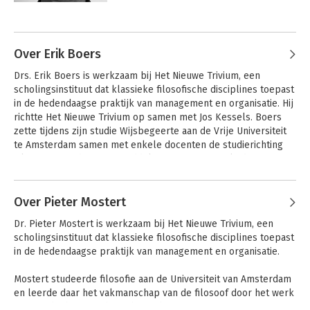
proefschrift over kennistheorie en 
Andere boeken door Jos Kessels
filosofieonderwijs (socratische 
methode). Hij specialiseerde zich in 
theorie en praktijk van het socratisch 
Over Erik Boers
gesprek.

Drs. Erik Boers is werkzaam bij Het Nieuwe Trivium, een 
scholingsinstituut dat klassieke filosofische disciplines toepast 
Sinds 25 jaar leidt Jos Kessels 
in de hedendaagse praktijk van management en organisatie. Hij 
gesprekken en trainingen met 
richtte Het Nieuwe Trivium op samen met Jos Kessels. Boers 
managers en bestuurders in 
zette tijdens zijn studie Wijsbegeerte aan de Vrije Universiteit 
verschillende sectoren van de 
te Amsterdam samen met enkele docenten de studierichting 
samenleving: gezondheidszorg, 
Filosofie in Bedrijf op, inmiddels een Masters-opleiding.Tussen 
overheid, politie, onderwijs, banken. Hij 
1989 en 1993 was hij verbonden aan de groep Management 
was bovendien in 1999 een van de 
Andere boeken door Erik Boers
Training van de Nederlandse Philips Bedrijven. Van december 
oprichters van Het Nieuwe Trivium, een 
1993 tot november 1997 was hij werkzaam als management 
Over Pieter Mostert
Vrije ruimte
Socrates op de
bureau dat filosofie in bedrijf brengt. 
markt
trainer/adviseur bij Bureau Zuidema Eindhoven. In 1999 richtte 
Hij stapte na tien jaar op om te 
Dr. Pieter Mostert is werkzaam bij Het Nieuwe Trivium, een 
hij met enkele collega's Learning Consortium op, een netwerk 
veranderen en te vernieuwen en werkt 
scholingsinstituut dat klassieke filosofische disciplines toepast 
van ervaren, zelfstandige adviseurs/trainers in Engeland, 
nu vanuit het bureau Eidoskoop, 
in de hedendaagse praktijk van management en organisatie.

Nederland, België en Frankrijk.
gespecialiseerd in idee-ontwikkeling.
Mostert studeerde filosofie aan de Universiteit van Amsterdam 
en leerde daar het vakmanschap van de filosoof door het werk 
van Friedrich Nietzsche te bestuderen.
