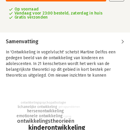
Op voorraad
Vandaag voor 23:00 besteld, zaterdag in huis
Gratis verzonden
Samenvatting
In 'Ontwikkeling in vogelvlucht' schetst Martine Delfos een
gedegen beeld van de ontwikkeling van kinderen en
adolescenten. In 21 kenschetsen wordt het werk van de
belangrijkste theoretici op dit gebied in kort bestek per
theoreticus uitgelegd. Om nieuwe inzichten te kunnen
plaatsen, is nodig te weten wat daar de wortels van zijn.
Die wortels klinken vaak ongewoon fris en modern in de oren,
zoals Rousseau die bijvoorbeeld in de achttiende eeuw al zei:
‘We moeten onze kinderen niets leren, de ontwikkelingen gaan
ontwikkelingspsychopathologie
lichamelijke ontwikkeling
gedragsproblemen
zo snel, we weten niet of ze de kennis van nu later wel zullen
hersenontwikkeling
kunnen gebruiken.’ Op de bodem van deze kennis beschrijft
emotionele ontwikkeling
rijping
Martine Delfos alle leeftijdsfasen met hun belangrijke
ontwikkelingstheorieën
aandachtspunten. Daarnaast is er een hoofdstuk over de
kinderontwikkeling