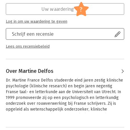
Hoofdrubriek:
Psychologie
Het vierde deel, 'Pubers en adolescenten', beschrijft de
?
Uw waardering
ontwikkeling van pubers en adolescenten in de leeftijd van 12
tot 25 jaar. In dit deel combineert Martine Delfos nieuwe
Log in om uw waardering te geven
onderzoeksresultaten – biologisch, psychologisch en
pedagogisch – die uit de wetenschap naar voren zijn gekomen
Schrijf een recensie
met eigen nieuwe inzichten.
Gebruikers van Martine Delfos’ boeken: ‘Nauwgezet en
Lees ons recensiebeleid
degelijk, maar nooit saai.’ ‘Alles staat erin, overzichtelijk
gerangschikt, volgens een logische opbouw.’ ‘Haar boeken zijn
respectvol naar kinderen, ouders, hulpverleners en theoretici
uit alle stromingen.’
Over Martine Delfos
Dr. Martine France Delfos studeerde eind jaren zestig klinische 
psychologie (klinische research) en begin jaren negentig 
Franse taal- en letterkunde aan de Universiteit van Utrecht. In 
1999 promoveerde zij op een psychologisch en letterkundig 
onderzoek over rouwverwerking bij Franse schrijvers. Zij is 
opgeleid als wetenschappelijk onderzoeker, klinische 
psychologie, en is vervolgens in de praktijk gaan werken sinds 
1975. Daar heeft ze langdurig ervaring opgedaan in het 
Andere boeken door Martine Delfos
diagnosticeren en behandelen van kinderen, jeugdigen en 