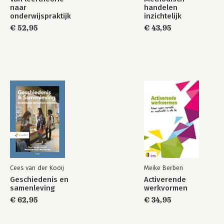
Ecuador in Quito, Ecuador. In beide landen zet zij zich in bij het 
naar
handelen
onderwijspraktijk
inzichtelijk
opzetten van de autisme hulpverlening.
€ 52,95
€ 43,95
Cees van der Kooij
Meike Berben
Geschiedenis en
Activerende
samenleving
werkvormen
€ 62,95
€ 34,95