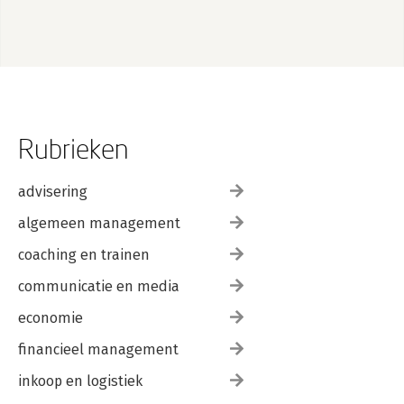
4.5 Conclusie 76
Conclusie 77
Geraadpleegde literatuur 81
Geraadpleegde jurisprudentie 85
Geraadpleegde regelgeving en parlementaire stukken 87
Over de auteur 91
Rubrieken
advisering
algemeen management
coaching en trainen
communicatie en media
economie
financieel management
inkoop en logistiek