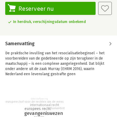
Reserveer nu
In herdruk, verschijningsdatum onbekend
Samenvatting
De praktische invulling van het resocialisatiebeginsel – het
voorbereiden van de gedetineerde op zijn terugkeer in de
maatschappij – is een complexe aangelegenheid. Dat blijkt
onder andere uit de zaak Murray (EHRM 2016), waarin
Nederland een levenslang gestrafte geen
resocialisatiemogelijkheden aanbod; daarvoor werd de staat op
de vingers getikt.
Binnen het Nederlandse sanctiebeleid raakt het
resocialisatiebeginsel langzaam uitgehold. In dit boek
detentiefasering
europees hof voor de rechten van de mens
onderzoekt Fee Kaat hoe de recente ontwikkelingen in het
internationaal recht
europees recht
humaniteit
Nederlandse sanctierecht zich verhouden tot de uitleg die
gevangeniswezen
internationaal en nationaal aan het resocialisatiebeginsel wordt