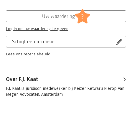
Hoofdrubriek:
Juridisch
Jongbloed:
Strafrecht algemeen
?
Uw waardering
Log in om uw waardering te geven
Schrijf een recensie
Lees ons recensiebeleid
Over F.J. Kaat
F.J. Kaat is juridisch medewerker bij Keizer Ketwaru Nierop Van 
Megen Advocaten, Amsterdam.