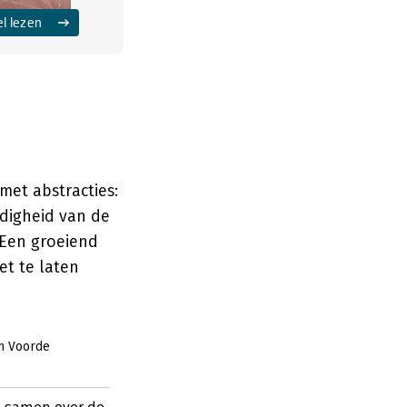
el lezen
met abstracties:
rdigheid van de
 Een groeiend
et te laten
n Voorde