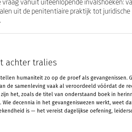
 vraag vanuit uiteenlopende invalshoeken: v
len uit de penitentiaire praktijk tot juridische
.
 achter tralies
stellen humaniteit zo op de proef als gevangenissen.
 van de samenleving vaak al veroordeeld vóórdat de re
zijn het, zoals de titel van onderstaand boek in herin
Wie decennia in het gevangeniswezen werkt, weet da
kendheid is — het vereist dagelijkse oefening, leider