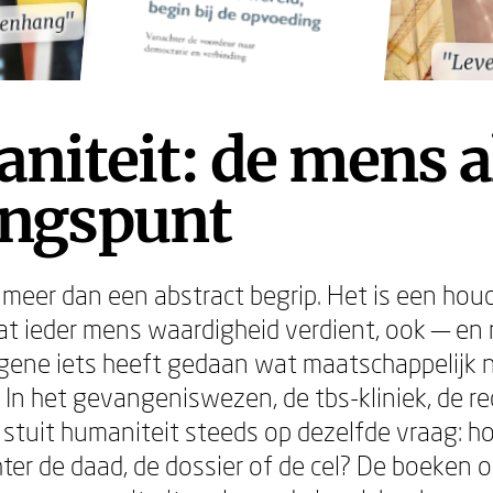
menhang"
menhang"
"Lev
"Lev
iteit: de mens a
angspunt
 meer dan een abstract begrip. Het is een houd
at ieder mens waardigheid verdient, ook — en
iegene iets heeft gedaan wat maatschappelijk 
 In het gevangeniswezen, de tbs-kliniek, de r
stuit humaniteit steeds op dezelfde vraag: hoe 
ter de daad, de dossier of de cel? De boeken 