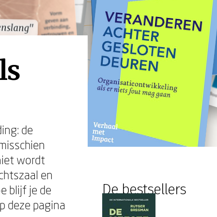
enslang"
enslang"
ls
ing: de
 misschien
niet wordt
echtszaal en
De bestsellers
blijf je de
op deze pagina