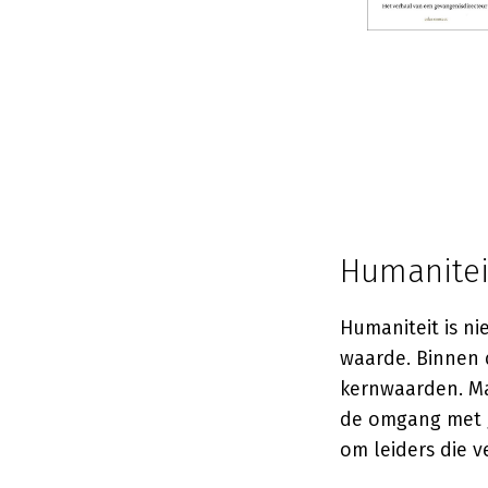
Humaniteit
Humaniteit is ni
waarde. Binnen d
kernwaarden. Ma
de omgang met g
om leiders die v