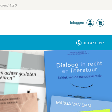
 vanaf €20
Inloggen
010-4731397
Personen
Trefwoorden
n achter gesloten
n achter gesloten
euren"
euren"