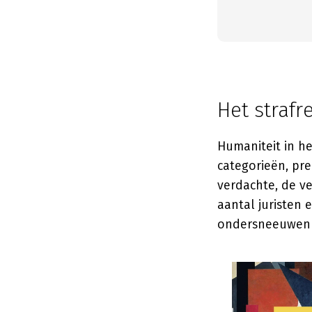
Het strafr
Humaniteit in he
categorieën, pr
verdachte, de v
aantal juristen 
ondersneeuwen do