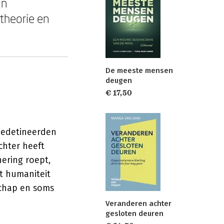
an
 theorie en
De meeste mensen
deugen
€ 17,50
 Gedetineerden
chter heeft
nering roept,
t humaniteit
schap en soms
Veranderen achter
gesloten deuren