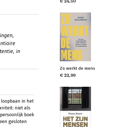
€ 24,50
ingen,
ntiaire
entie, in
Zo werkt de mens
€ 22,99
 loopbaan in het
iteit: niet als
 persoonlijk boek
 een gesloten