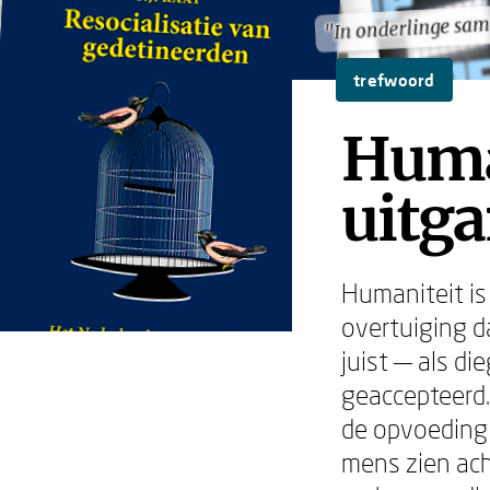
"In onderlinge sa
"In onderlinge sa
trefwoord
Human
uitg
Humaniteit is
overtuiging d
juist — als d
geaccepteerd.
de opvoeding 
mens zien ach