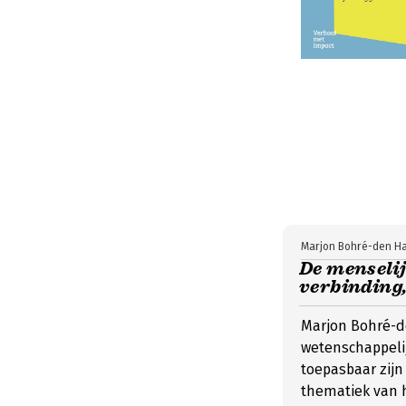
Marjon Bohré-den H
De menseli
verbinding
Marjon Bohré-de
wetenschappelij
toepasbaar zijn
thematiek van 