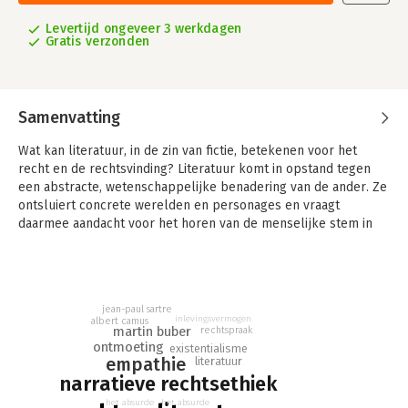
Levertijd ongeveer 3 werkdagen
Gratis verzonden
Samenvatting
Wat kan literatuur, in de zin van fictie, betekenen voor het
recht en de rechtsvinding? Literatuur komt in opstand tegen
een abstracte, wetenschappelijke benadering van de ander. Ze
ontsluiert concrete werelden en personages en vraagt
daarmee aandacht voor het horen van de menselijke stem in
het recht.
Dat is de literaire benaderingswijze van het vakgebied ‘Recht
en literatuur’, die ijvert voor een meer persoonlijke
benadering in het recht en zich richt op humaniteit en
jean-paul sartre
inlevingsvermogen
albert camus
erkenning van de ander. Door het lezen van literatuur kan de
martin buber
rechtspraak
rechter een zeker empathisch vermogen en een zekere
ontmoeting
existentialisme
empathie
literatuur
verbeeldingskracht ontwikkelen, die het oordeelsvermogen
narratieve rechtsethiek
ten goede komen. Dit pleidooi van de zogenoemde ‘narratieve
rechtsethiek’ voor empathie en menselijkheid is belangrijk in
het absurde
het absurde