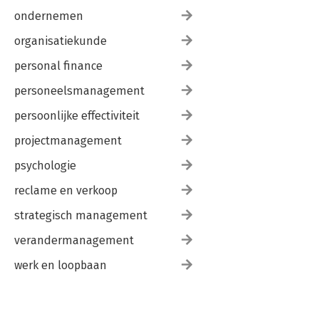
Index van zaken en personen 289
ondernemen
Curriculum vitae 295
organisatiekunde
personal finance
personeelsmanagement
persoonlijke effectiviteit
projectmanagement
psychologie
reclame en verkoop
strategisch management
verandermanagement
werk en loopbaan