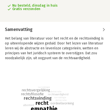
Nu besteld, dinsdag in huis
Gratis verzonden
Samenvatting
Het belang van literatuur voor het recht en de rechtsvinding is
op uiteenlopende wijzen geduid. Door het lezen van literatuur
leren wij de abstracte en levenloze categorieën, wetten en
principes van het juridisch systeem te overstijgen. Dat zou
noodzakelijk zijn, uit oogpunt van de rechtvaardigheid.
Lezen cultiveert een ontvankelijkheid voor de concrete,
tragische werkelijkheid áchter het geordende systeem van het
recht. Voor de ontwikkeling van het besef dat er óók of juist in
het recht ruimte moet zijn voor de ander en het andere, lijkt
literatuur onmisbaar te zijn.
narratologie
rechtsvergelijking
democratie
rechtsfilosofie
Inlevingsvermogen, verbeelding en empathie worden
rechtvaardigheid
rechtsvinding
narratologie
essentieel geacht om te ervaren hoe het is om een ander te
democratie
recht
oordeelsvorming
zijn. Dankzij kunst en literatuur, niet door de geleerdheid van
alteriteit
empathie
wetenschap en logica alleen, hoeven recht en politiek de