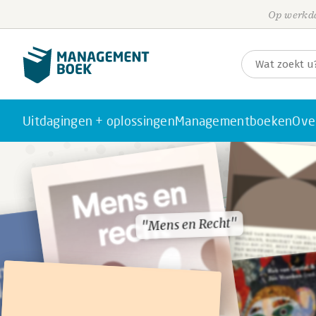
Op werkda
Uitdagingen + oplossingen
Managementboeken
Ove
"Mens en Recht"
"Mens en Recht"