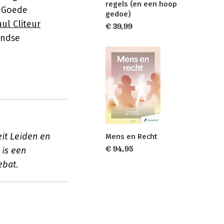
regels (en een hoop
? Goede
gedoe)
aul Cliteur
€ 39,99
andse
it Leiden en
Mens en Recht
€ 94,95
 is een
ebat.