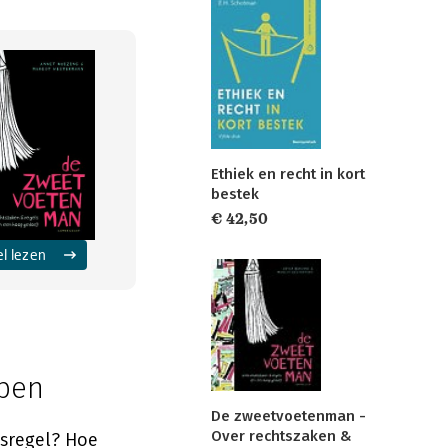
Ethiek en recht in kort
bestek
€ 42,50
el lezen
jpen
De zweetvoetenman -
Over rechtszaken &
tsregel? Hoe