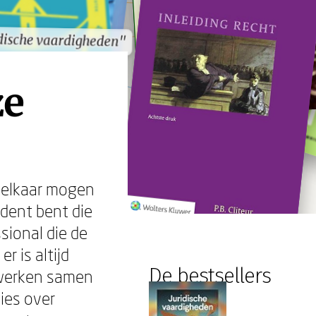
dische vaardigheden"
dische vaardigheden"
ze
n elkaar mogen
udent bent die
sional die de
r is altijd
De bestsellers
e werken samen
ies over