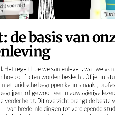
cht voor niet-
cht voor niet-
en"
en"
"Juri
"Juri
: de basis van on
nleving
al. Het regelt hoe we samenleven, wat we va
 hoe conflicten worden beslecht. Of je nu st
t met juridische begrippen kennismaakt, profes
begrijpen, of gewoon een nieuwsgierige lezer: e
je verder helpt. Dit overzicht brengt de best
t — van brede inleidingen tot verdiepende stud