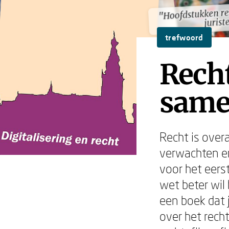
"Hoofdstukken re
"Hoofdstukken re
jurist
jurist
trefwoord
Recht
same
Recht is over
verwachten en
voor het eers
wet beter wil 
een boek dat 
over het rech