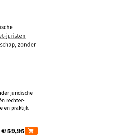
ische
t-juristen
dschap, zonder
nder juridische
én rechter-
 en praktijk.
€ 59,95