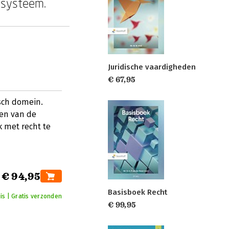
tssysteem.
Juridische vaardigheden
€ 67,95
isch domein.
een van de
k met recht te
€ 94,95
Basisboek Recht
uis | Gratis verzonden
€ 99,95