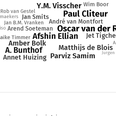
Wim Boor
Y.M. Visscher
Rob van Gestel
Paul Cliteur
Jan Smits
nmaekers
André van Montfort
Jan B.M. Vranken
Oscar van der 
Arend Soeteman
iso
Afshin Ellian
Jet Tigche
aike Timmer
Amber Bolk
A
Matthijs de Blois
A. Bunthof
Jurgen
Parviz Samim
Annet Huizing