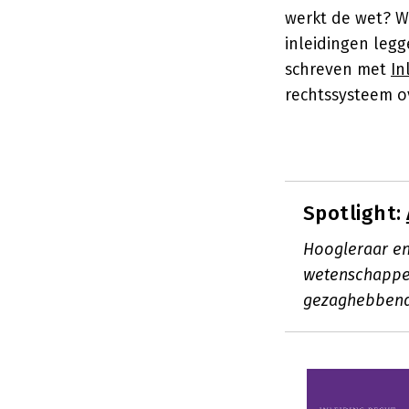
werkt de wet? Wa
inleidingen legg
schreven met
In
rechtssysteem ov
Spotlight:
Hoogleraar en
wetenschappeli
gezaghebbende