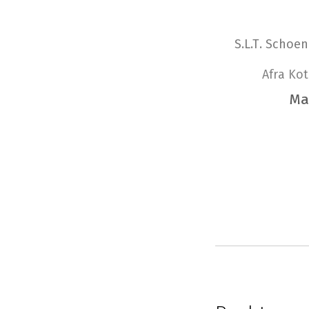
S.L.T. Schoe
Afra Kot
Ma