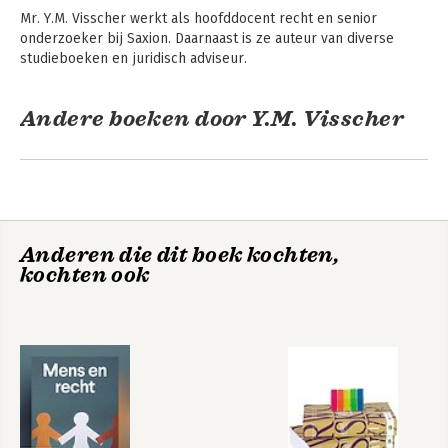
Mr. Y.M. Visscher werkt als hoofddocent recht en senior 
onderzoeker bij Saxion. Daarnaast is ze auteur van diverse 
studieboeken en juridisch adviseur.
Andere boeken door Y.M. Visscher
Mens en Recht
Mens en Recht
Bekijk alle boeken
Anderen die dit boek kochten,
kochten ook
Praktisch
Praktisch
Bestuursrecht
Staatsrecht