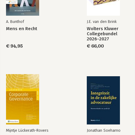
A. Bunthof
J.E. van den Brink
Mens en Recht
Wolters Kluwer
Collegebundel
2026-2027
€ 94,95
€ 66,00
Mens en Recht
Praktisch
Consumentenrecht
Bekijk alle boeken
Mijntje Lückerath-Rovers
Jonathan Soeharno