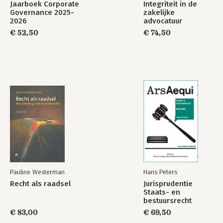
Jaarboek Corporate
Integriteit in de
Governance 2025-
zakelijke
2026
advocatuur
€ 52,50
€ 74,50
Pauline Westerman
Hans Peters
Recht als raadsel
Jurisprudentie
Staats- en
bestuursrecht
1849-2025
€ 83,00
€ 69,50