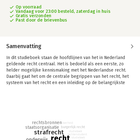
Op voorraad
Vandaag voor 23:00 besteld, zaterdag in huis
Gratis verzonden
Past door de brievenbus
Samenvatting
In dit studieboek staan de hoofdlijnen van het in Nederland
geldende recht centraal. Het is bedoeld als een eerste, zo
helder mogelijke kennismaking met het Nederlandse recht.
Daarbij gaat het om de centrale begrippen van het recht, het
systeem van het recht en een inleiding op de belangrijkste
rechtsgebieden. Steeds is ernaar gestreefd dit te doen met
een verwijzing naar de actualiteit, zodat het inzicht in de
dynamische ontwikkeling van het recht in de samenleving
wordt bevorderd.
Het boek Grondslagen van het recht: Hoofdlijnen maakt deel
rechtsbronnen
overheid
uit van de serie Grondslagen van het recht, die bedoeld is voor
staatsorganisatie
burgerlijk recht
rechtenstudenten in het eerste jaar van hun bachelorstudie. De
strafrecht
studieboek
rechtenstudent
recht
serie bestaat nu uit twee delen, die als zelfstandige boeken
studieboek
onderwijs