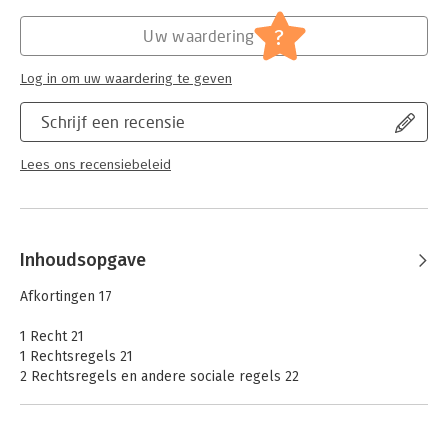
Hoofdrubriek:
Juridisch
Jongbloed:
Recht algemeen
?
Uw waardering
Serie:
Boom Juridische studieboeken
Log in om uw waardering te geven
Schrijf een recensie
Lees ons recensiebeleid
Inhoudsopgave
Afkortingen 17
1 Recht 21
1 Rechtsregels 21
2 Rechtsregels en andere sociale regels 22
3 Rechtssysteem 23
3.1 Functies van het rechtssysteem 23
3.2 Functies van staatsorganen 23