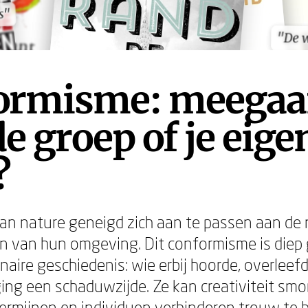
s"
s"
"De 
"De 
ormisme: meega
e groep of je eig
?
an nature geneigd zich aan te passen aan de
 van hun omgeving. Dit conformisme is diep 
naire geschiedenis: wie erbij hoorde, overleef
ging een schaduwzijde. Ze kan creativiteit smo
rmijnen en individuen verhinderen trouw te b