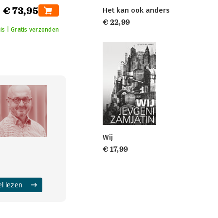
€ 73,95
Het kan ook anders
€ 22,99
is | Gratis verzonden
Wij
€ 17,99
el lezen