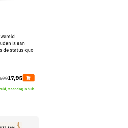
 wereld
houden is aan
s de status-quo
17,95
2,99
teld, maandag in huis