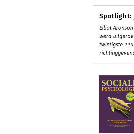
Spotlight:
Elliot Aronso
werd uitgeroe
twintigste ee
richtinggeven