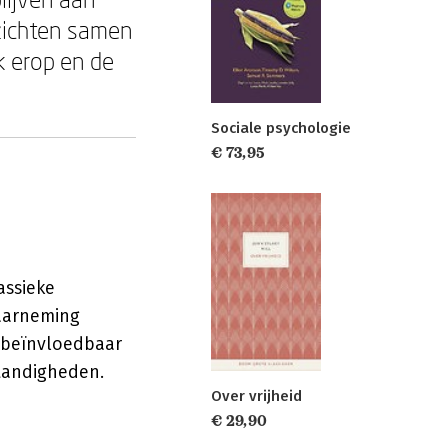
zichten samen
k erop en de
Sociale psychologie
€ 73,95
assieke
aarneming
e beïnvloedbaar
tandigheden.
Over vrijheid
€ 29,90