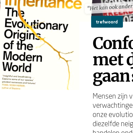
"Het kan ook ander
"Het kan ook ander
trefwoord
Conf
met d
gaan
Mensen zijn v
verwachtingen
onze evolutio
diezelfde nei
handelen onde