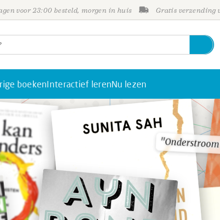
gen voor 23:00 besteld, morgen in huis
Gratis verzending
rige boeken
Interactief leren
Nu lezen
"Onderstroom
"Onderstroom