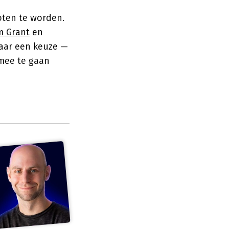
oten te worden.
 Grant
en
maar een keuze —
 mee te gaan