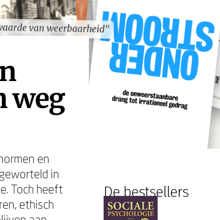
waarde van weerbaarheid"
waarde van weerbaarheid"
an
en weg
 normen en
geworteld in
de. Toch heeft
De bestsellers
ren, ethisch
lijven aan