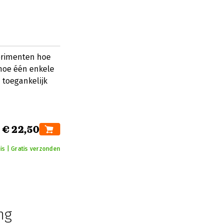
erimenten hoe
hoe één enkele
toegankelijk
€ 22,50
uis | Gratis verzonden
ng