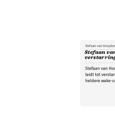
Stefaan van Hooydo
Stefaan va
verstarring
Stefaan van Hoo
leidt tot verst
heldere wake-up