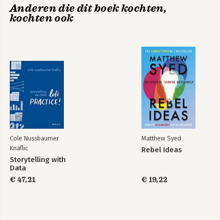
Anderen die dit boek kochten,
en zijn TED-talks hebben meer dan 30 
kochten ook
miljoen views.
Hidden potential
Think Again
Cole Nussbaumer
Matthew Syed
Knaflic
Rebel Ideas
Storytelling with
Data
€ 47,21
€ 19,22