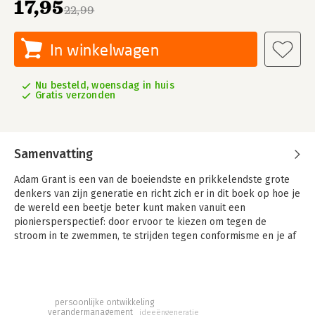
17,95
22,99
In winkelwagen
Nu besteld, woensdag in huis
Gratis verzonden
Samenvatting
Adam Grant is een van de boeiendste en prikkelendste grote
denkers van zijn generatie en richt zich er in dit boek op hoe je
de wereld een beetje beter kunt maken vanuit een
pioniersperspectief: door ervoor te kiezen om tegen de
stroom in te zwemmen, te strijden tegen conformisme en je af
te zetten tegen verouderde tradities.
Hoe kun je je sterk maken voor nieuwe ideeën, nieuw beleid en
nieuwe gewoonten zonder daarbij je reputatie, je relaties en je
carrière op het spel te zetten?
persoonlijke ontwikkeling
verandermanagement
ideeëngeneratie