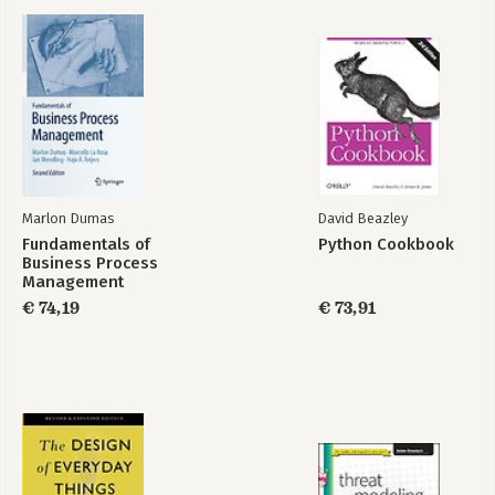
Hidden Potential
Weten wat je niet
weet
Bekijk alle boeken
Marlon Dumas
David Beazley
Fundamentals of
Python Cookbook
Business Process
Management
€ 74,19
€ 73,91