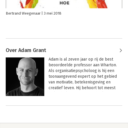
Bertrand Weegenaar
3 mei 2018
Over Adam Grant
Adam is al zeven jaar op rij de best 
beoordeelde professor aan Wharton. 
Als organisatiepsycholoog is hij een 
toonaangevend expert op het gebied 
van motivatie, betekenisgeving en 
creatief leven. Hij behoort tot meest 
invloedrijke managementdenkers ter 
wereld en staat in Fortune's 40 onder 
Andere boeken door Adam Grant
40. Adam is de #1 New York Times 
bestsellerauteur van vijf boeken, 
waaronder 'Think Again'. Zijn TED-
podcasts Re:Thinking en WorkLife zijn 
meer dan 65 miljoen keer gedownload, 