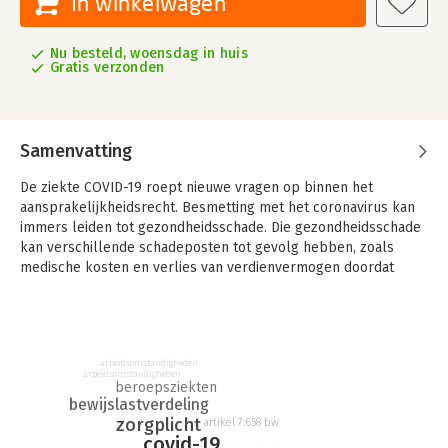
In winkelwagen
Nu besteld, woensdag in huis
Gratis verzonden
Samenvatting
De ziekte COVID-19 roept nieuwe vragen op binnen het
aansprakelijkheidsrecht. Besmetting met het coronavirus kan
immers leiden tot gezondheidsschade. Die gezondheidsschade
kan verschillende schadeposten tot gevolg hebben, zoals
medische kosten en verlies van verdienvermogen doordat
degene die besmet is geraakt niet in staat is zijn of haar
werkzaamheden (volledig) uit te voeren.
Dit boek beantwoordt de vraag of een medewerker zijn of haar
werkgever via art. 7:658 BW aansprakelijk kan stellen wegens
arbeidsomstandigheden
arbeidsomstandigheden
besmetting met het coronavirus. De auteur focust zich daarbij
beroepsziekten
op de ziekenhuiszorg.
bewijslastverdeling
zorgplicht
artikel 7:658 bw
In dit boek gaat de auteur ten eerste nader in op de
covid-19