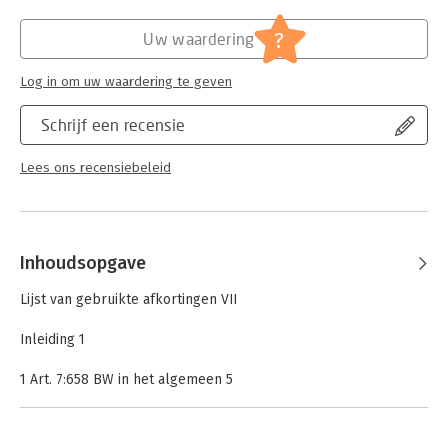
Hoofdrubriek:
Juridisch
Jongbloed:
Aansprakelijkheid - Aansprakelijkheid
?
Uw waardering
voorpersonen en zaken
Log in om uw waardering te geven
Schrijf een recensie
Lees ons recensiebeleid
Inhoudsopgave
Lijst van gebruikte afkortingen VII
Inleiding 1
1 Art. 7:658 BW in het algemeen 5
1.1 Wetsgeschiedenis 5
1.2 De bewijslast van de werknemer 7
1.3 Ratio van de afwijkende bewijslastverdeling 8