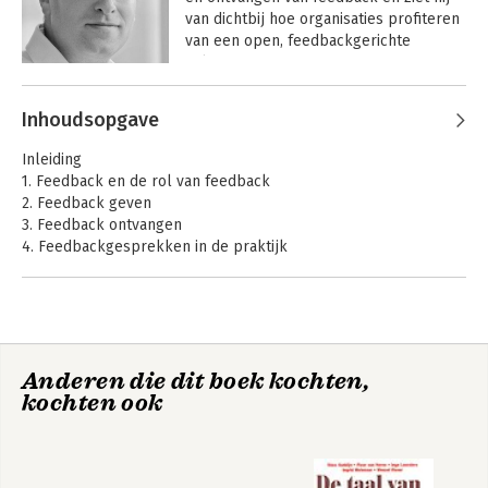
van dichtbij hoe organisaties profiteren 
van een open, feedbackgerichte 
cultuur.
De kick van
Andere boeken door Jurriaan
Inhoudsopgave
feedback
Dolman
Inleiding
1. Feedback en de rol van feedback
2. Feedback geven
Bekijk alle boeken
3. Feedback ontvangen
4. Feedbackgesprekken in de praktijk
5. Mindset en feedback
6. Overtuigen en feedback
7. Meer rendement uit feedback
Literatuur
Auteursinformatie
Anderen die dit boek kochten,
kochten ook
De kick van
feedback