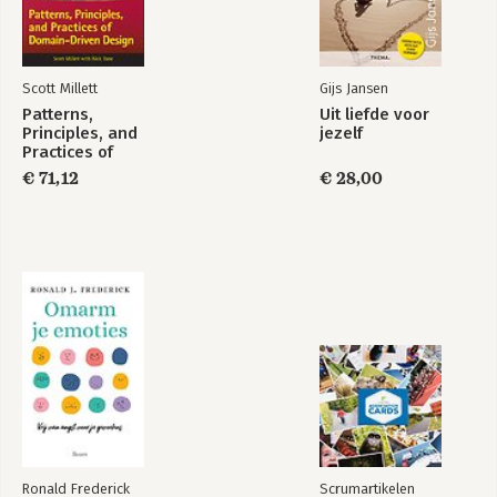
Scott Millett
Gijs Jansen
Patterns,
Uit liefde voor
Principles, and
jezelf
Practices of
Domain–Driven
€ 71,12
€ 28,00
Design
Ronald Frederick
Scrumartikelen