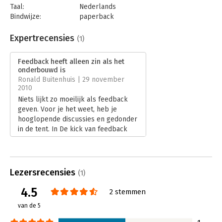
feedback te verlagen.
Taal:
Nederlands
Bindwijze:
paperback
Aantal pagina's:
139
Uitgever:
Van Duuren Management
Expertrecensies
(1)
Druk:
1
Verschijningsdatum:
31-8-2010
Feedback heeft alleen zin als het
onderbouwd is
Hoofdrubriek:
Persoonlijke effectiviteit
Ronald Buitenhuis | 29 november
2010
Niets lijkt zo moeilijk als feedback
geven. Voor je het weet, heb je
hooglopende discussies en gedonder
in de tent. In De kick van feedback
maken Eeke Dijkstra en Jurriaan
Dolman inzichtelijk hoe je
feedbackproblemen kunt
voorkomen.
Lezersrecensies
(1)
Lees verder
4.5
2 stemmen
van de 5