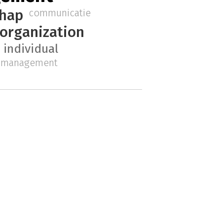
chap
communicatie
organization
 individual
h management