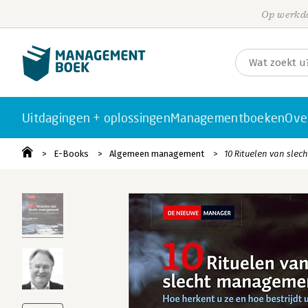
Op werkda
Uitdagingen + oplossingen
Managementboeken
Ove
E-Books
Algemeen management
10 Rituelen van sle