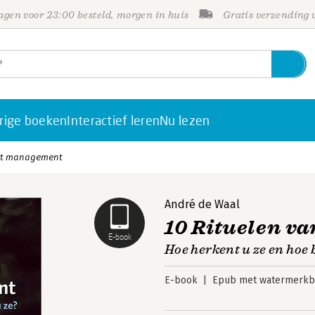
gen voor 23:00 besteld, morgen in huis
Gratis verzending
rige boeken
Interactief leren
Nu lezen
cht management
André de Waal
10 Rituelen v
E-book
Hoe herkent u ze en hoe b
E-book
Epub met watermerkbe