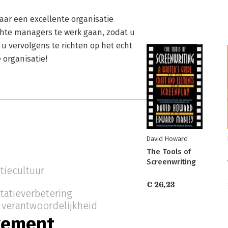
ar een excellente organisatie
chte managers te werk gaan, zodat u
 vervolgens te richten op het echt
 organisatie!
David Howard
The Tools of
Screenwriting
tiecultuur
€ 26,23
tatieverbetering
verantwoordelijkheid
ement