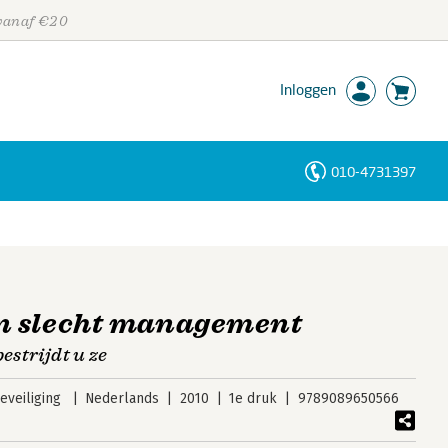
 vanaf €20
Inloggen
010-4731397
Personen
Trefwoorden
an slecht management
estrijdt u ze
veiliging
Nederlands
2010
1e druk
9789089650566