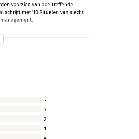
rden voorzien van doeltreffende
 schrijft met '10 Rituelen van slecht
gomanagement.
7
7
2
1
4