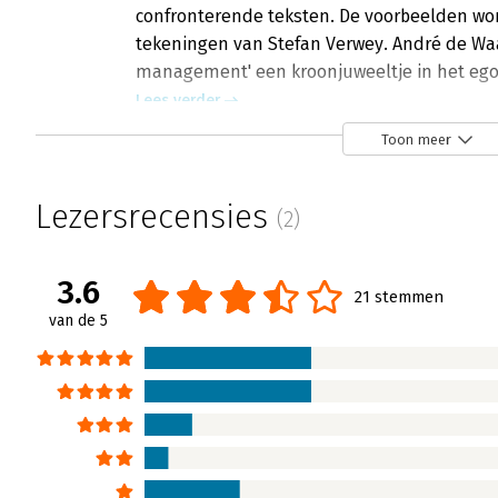
confronterende teksten. De voorbeelden wo
tekeningen van Stefan Verwey. André de Waal
management' een kroonjuweeltje in het e
Lees verder
Toon meer
Lezersrecensies
(2)
3.6
21 stemmen
van de 5