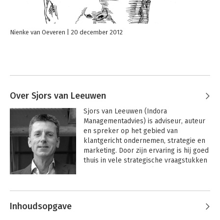
Nienke van Oeveren
20 december 2012
Over Sjors van Leeuwen
Sjors van Leeuwen (Indora 
Managementadvies) is adviseur, auteur 
en spreker op het gebied van 
klantgericht ondernemen, strategie en 
marketing. Door zijn ervaring is hij goed 
thuis in vele strategische vraagstukken 
en het toenemend belang van de ‘de 
klant’ als onderscheidende factor. Sjors 
Andere boeken door Sjors van
schreef o.a. Wendbare strategie op één 
Leeuwen
A4, Zorgmarketing in de praktijk en 
Inhoudsopgave
CRM in de praktijk.