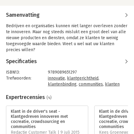
Samenvatting
Bedrijven en organisaties kunnen niet langer overleven zonder
te innoveren. Maar nog steeds mislukt een groot deel van alle
nieuwe producten en diensten, omdat ze klanten te weinig
toegevoegde waarde bieden. Weet u wel wat uw klanten
precies willen?
'Klant in de driver's seat' is het eerste Nederlandstalige boek
Specificaties
over klantgedreven innovatie. Het biedt u een overzichtelijke
leidraad voor het opstellen van een succesvolle
ISBN13:
9789089651297
innovatiestrategie en voor het direct betrekken van klanten bij
Trefwoorden:
innovatie
,
klantgerichtheid
,
het innovatieproces.
klantenbinding
,
communities
,
klanten
winnen
,
crowdsourcing
Dit boek laat zien hoe u met behulp van nieuwe concepten als
Taal:
Nederlands
Expertrecensies
(4)
cocreatie, crowdsourcing en communities klantgericht kunt
Bindwijze:
gebonden
innoveren, en daarmee de slagingskans van uw innovatie
Aantal pagina's:
240
Klant in de driver's seat -
Klant in de driver'
aanzienlijk kunt verhogen. Het geeft u een overzicht van alle
Uitgever:
Van Duuren Management
Klantgedreven innoveren met
Klantgedreven in
verschillende vormen van klantgerichte innovatie, en wat
Druk:
1
cocreatie, crowdsourcing en
cocreatie, crowds
daarbij de belangrijkste succes- en faalfactoren zijn.
Hoofdrubriek:
Strategisch management
communities
communities
Bovendien bevat het een schat aan inspirerende
Redactie Customer Talk | 9 juli 2015
Kees Groenewoud 