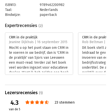
ISBN13:
9789462200982
Taal:
Nederlands
Bindwijze:
paperback
Aantal pagina's:
312
Uitgever:
Boom
Expertrecensies
(2)
Druk:
3
Verschijningsdatum:
18-9-2018
CRM in de praktijk
CRM in de praktijk
Jeanine Dijkhuis | 16 september 2015
Rob Beltman | 8 j
Hoofdrubriek:
Strategisch management
Mocht u op het punt staan om CRM in
Dit boek stelt zic
Serie:
Marketing voor professionals
te voeren in uw bedrijf, dan is 'CRM in
leidraad te geven
de praktijk' van Sjors van Leeuwen
invoeren van een 
een must-read. Verder zal het boek
bedrijfsstrategie'
veel worden ingezet voor educatieve
ondertitel. De aut
doelen. Want ik heb zelden een boek
praktijk over de p
over CRM gelezen dat het vakgebied
hetgeen bij men
zo breed behandelt.
als excuus wordt 
Lees verder
theorie links te la
Lezersrecensies
Sjors van Leeuwen
(1)
en krachtige intr
4.3
23 stemmen
begrijpelijke man
vanuit verschille
van de 5