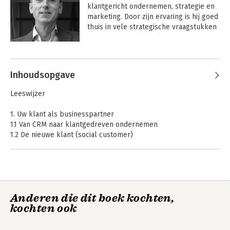
klantgericht ondernemen, strategie en 
marketing. Door zijn ervaring is hij goed 
thuis in vele strategische vraagstukken 
en het toenemend belang van de ‘de 
klant’ als onderscheidende factor. Sjors 
Andere boeken door Sjors van
schreef o.a. Wendbare strategie op één 
Leeuwen
A4, Zorgmarketing in de praktijk en 
Inhoudsopgave
CRM in de praktijk.
Leeswijzer
1. Uw klant als businesspartner
1.1 Van CRM naar klantgedreven ondernemen
1.2 De nieuwe klant (social customer)
1.3 Klantgedreven concurrentiestrategieën
1.4 Impact van CRM op de organisatie
2. De bouwstenen van CRM
2.1 CRM als continu proces
Anderen die dit boek kochten,
2.2 Wensen, behoeften, verwachtingen én gedrag van klanten
CRM in de praktijk
kochten ook
2.3 Sturen op klantwaarde en klantaandeel
2.4 Klanttevredenheid, retentie, loyaliteit en klantenbinding
2.5 Van doelgroep naar klantgroep naar one-to-one