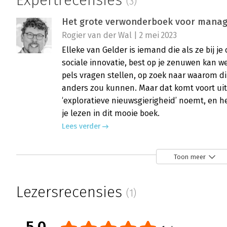
Expertrecensies
(3)
Het grote verwonderboek voor manager
Rogier van der Wal | 2 mei 2023
Elleke van Gelder is iemand die als ze bij je 
sociale innovatie, best op je zenuwen kan wer
pels vragen stellen, op zoek naar waarom din
anders zou kunnen. Maar dat komt voort uit
‘exploratieve nieuwsgierigheid’ noemt, en he
je lezen in dit mooie boek.
Lees verder
Toon meer
Het grote verwonderboek voor manage
praktische aanpakken’
Lezersrecensies
(1)
Anton Scheffers | 4 oktober 2022
Kun je over verwonderen een heel boek schri
me opkwam toen ik de titel zag van ‘Het gro
5.0