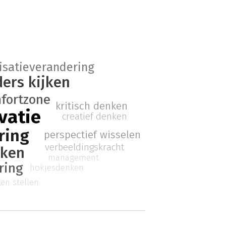
isatieverandering
ers kijken
fortzone
kritisch denken
vatie
creatief denken
ring
perspectief wisselen
verbeeldingskracht
nken
management
ring
hokjesdenken
en stellen