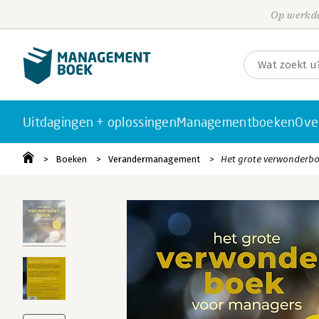
Op werkda
Uitdagingen + oplossingen
Managementboeken
Ove
Boeken
Verandermanagement
Het grote verwonderb