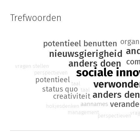
Trefwoorden
organ
potentieel benutten
and
nieuwsgierigheid
com
anders doen
vragen stellen
sociale inno
perspectieven
potentieel
verwonde
taal
status quo
taal
anders de
creativiteit
verande
aannames
hokjesdenken
management
vrag
perspectieven