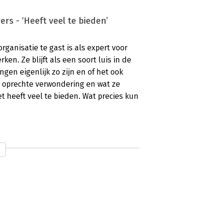
s - ‘Heeft veel te bieden’
organisatie te gast is als expert voor
ken. Ze blijft als een soort luis in de
gen eigenlijk zo zijn en of het ook
 oprechte verwondering en wat ze
t heeft veel te bieden. Wat precies kun
rs - ‘Mogelijkheden, kansen en
jven?, was de eerste gedachte die bij
te verwonderboek voor managers’. Is je