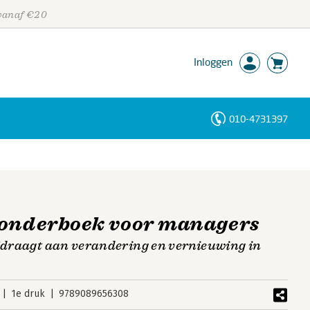
 vanaf €20
Inloggen
010-4731397
Personen
Trefwoorden
wonderboek voor managers
ijdraagt aan verandering en vernieuwing in
1e druk
9789089656308