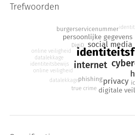
Trefwoorden
identit
burgerservicenummer
persoonlijke gegevens
social media
DigiD
identiteits
online veiligheid
datalekkage
cyber
internet
identiteitsbewijs
online veiligheid
h
phishing
privacy
datalekkage
i
true crime
digitale vei