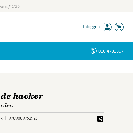
 vanaf €20
Inloggen
010-4731397
Personen
Trefwoorden
 de hacker
worden
uk
9789089752925