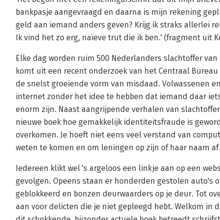
bankpasje aangevraagd en daarna is mijn rekening gep
geld aan iemand anders geven? Krijg ik straks allerlei r
Ik vind het zo erg, naïeve trut die ik ben.' (fragment uit
Elke dag worden ruim 500 Nederlanders slachtoffer van i
komt uit een recent onderzoek van het Centraal Bureau vo
de snelst groeiende vorm van misdaad. Volwassenen en
internet zonder het idee te hebben dat iemand daar ie
enorm zijn. Naast aangrijpende verhalen van slachtoffer
nieuwe boek hoe gemakkelijk identiteitsfraude is gewor
overkomen. Je hoeft niet eens veel verstand van compu
weten te komen en om leningen op zijn of haar naam af 
Iedereen klikt wel 's argeloos een linkje aan op een web
gevolgen. Opeens staan er honderden gestolen auto's o
geblokkeerd en bonzen deurwaarders op je deur. Tot ove
aan voor delicten die je niet gepleegd hebt. Welkom in d
dit schokkende, bijzonder actuele boek betreedt schrijfs