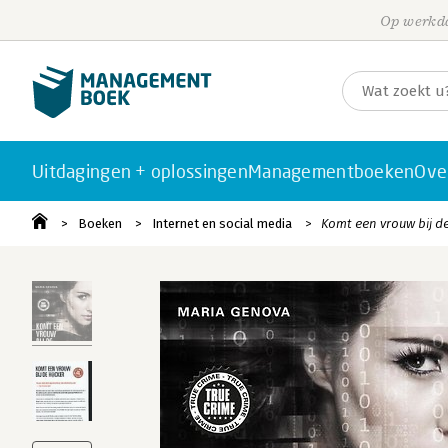
Op werkda
Uitdagingen + oplossingen
Managementboeken
Ove
Boeken
Internet en social media
Komt een vrouw bij d