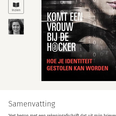
Samenvatting
'Het begon met een rekeningafschrift dat uit mijn brieve