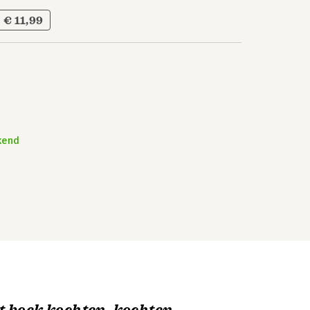
€ 11,99
kend