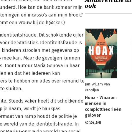
Anderen die di
ook
lunderd. Hoe kan de bank zomaar mijn
ekeningen en incasso's aan mijn broek?
 Komt een vrouw bij de h@cker.)
dentiteitsfraude. Dit schokkende cijfer
or de Statistiek. Identiteitsfraude is
 kinderen strooien met gegevens op
ts mee kan. Maar de gevolgen kunnen
s, toont auteur Maria Genova in haar
den en dat het iedereen kan
ters te hebben om alles over iemand te
Jan-Willem van
te sluiten.
Prooijen
Hoax - Waarom
site. Steeds vaker heeft dit schokkende
mensen in
p je naam, wordt je bankpas
complottheorieën
geloven
rmaat van ramp houdt de politie je
€ 24,99
e wereld van de identiteitsfraude. In
ter Maria Genova de wereld van social