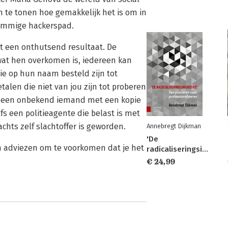
n te tonen hoe gemakkelijk het is om in
himmige hackerspad.
t een onthutsend resultaat. De
 wat hen overkomen is, iedereen kan
ie op hun naam besteld zijn tot
talen die niet van jou zijn tot proberen
at een onbekend iemand met een kopie
fs een politieagente die belast is met
chts zelf slachtoffer is geworden.
Annebregt Dijkman
'De
en adviezen om te voorkomen dat je het
radicaliseringsindustrie'
€ 24,99