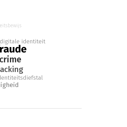
eitsbewijs
digitale identiteit
fraude
crime
acking
dentiteitsdiefstal
ligheid