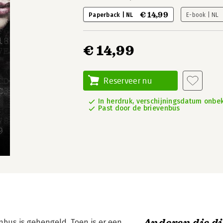
€ 14,99
Paperback | NL
E-book | NL
€ 14,99
Reserveer nu
In herdruk, verschijningsdatum onbe
Past door de brievenbus
nbus is gehengeld. Toen is er een