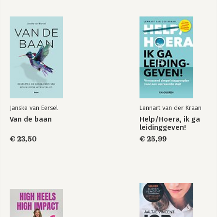
-Ontdek wat je echt graag wil doen – Jeske Krens
-Leef! – Pieter Vermeer
Strategie 2: Beslagen ten ijs komen
-Spring in op de trends – Jan-Paul de Beer
-Val op – Niek Gooren
-Wees niet bang om hard te werken – Jauke Jansens
Een veranderende arbeidsmarkt
-Behoud je enthousiasme – Tara Scally
-Maak gebruik van deze tijd – Rosalina Nacken
Janske van Eersel
Lennart van der Kraan
-Geef niet te snel op – Mark Voortman
Van de baan
Help/Hoera, ik ga
leidinggeven!
Strategie 3: Investeren in jezelf
€ 23,50
€ 25,99
-Laat altijd je sollicitatiebrief checken – Nanske Hoekstra
-Doe ervaring op – Lieke Hazebroek
-Ga er zelf achteraan – Menno van Driel
Strategie 4: Opvallen in de massa
-Blijf op het juiste spoor – Joanne Lucas
-Durf om hulp te vragen - Jerre Maas
-Volg je hart – Kelly Donders