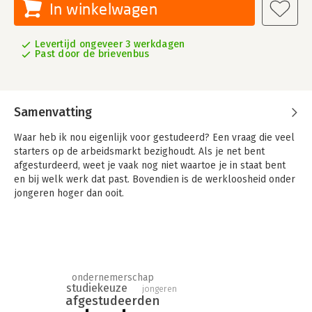
In winkelwagen
Levertijd ongeveer 3 werkdagen
Past door de brievenbus
Samenvatting
Waar heb ik nou eigenlijk voor gestudeerd? Een vraag die veel
starters op de arbeidsmarkt bezighoudt. Als je net bent
afgesturdeerd, weet je vaak nog niet waartoe je in staat bent
en bij welk werk dat past. Bovendien is de werkloosheid onder
jongeren hoger dan ooit.
In dit boek vertellen 28 starters wat zij zijn gaan doen na hun
afstuderen en wat zij aan toekomstige starters kunnen
meegeven. Auteur Nina Janssens haalt uit die verhalen vijf
strategiën voor nieuwkomers op de arbeidsmarkt: bij jezelf
beginnen, beslagen ten ijs komen, investeren in jezelf,
ondernemerschap
opvallen in de massa en voor jezelf beginnen.
studiekeuze
jongeren
afgestudeerden
Een werkloze periode is niet leuk, maar kun je heel goed