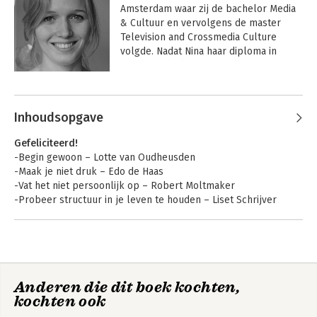
Amsterdam waar zij de bachelor Media 
& Cultuur en vervolgens de master 
Television and Crossmedia Culture 
volgde. Nadat Nina haar diploma in 
ontvangst had genomen, begon zij met 
goede moed aan haar zoektocht naar 
een leuke baan. Dat bleek geen 
gemakkelijke. Televisiewetenschappers 
Inhoudsopgave
worden zelden of nooit gezocht. Ze 
besloot haar werkloze periode te 
Gefeliciteerd!
gebruiken om lotgenoten met 
-Begin gewoon – Lotte van Oudheusden
inspirerende verhalen op te zoeken. De 
-Maak je niet druk – Edo de Haas
verhalen bundelde ze in dit boek. Ook 
-Vat het niet persoonlijk op – Robert Moltmaker
geeft ze workshops en lezingen over 
-Probeer structuur in je leven te houden – Liset Schrijver
de arbeidsmarkt voor vers 
afgestudeerden.
Wat is er aan de hand?
-Voeg waarde tor aan jezelf – Annemarie Appelman
-Wees een beetje rebels – Ralf Beckers
-Kom er ook achter wat je niet wil – Nadine van der Wal
Anderen die dit boek kochten,
kochten ook
Strategie 1: Bij jezelf beginnen
-Ga doelgericht te werk – Robbert Maas