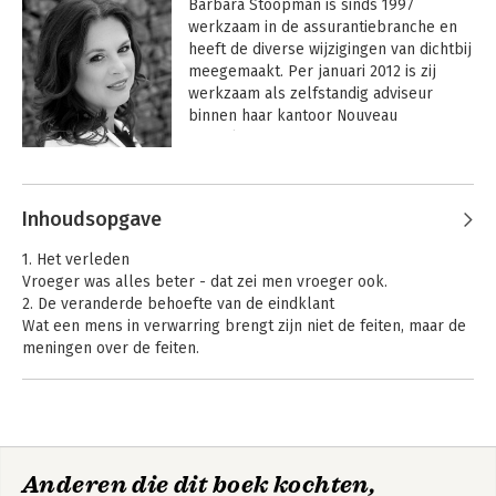
Barbara Stoopman is sinds 1997 
werkzaam in de assurantiebranche en 
heeft de diverse wijzigingen van dichtbij 
meegemaakt. Per januari 2012 is zij 
werkzaam als zelfstandig adviseur 
binnen haar kantoor Nouveau 
Consultancy. Met 'Het nieuwe 
verzekeren' wil zij een positieve en 
energieke wind door de financiële 
branche doen waaien en biedt zij 
Inhoudsopgave
collega-adviseurs en ondernemers een 
praktisch handboek.
1. Het verleden
Vroeger was alles beter - dat zei men vroeger ook.
2. De veranderde behoefte van de eindklant
Wat een mens in verwarring brengt zijn niet de feiten, maar de
meningen over de feiten.
3. Plan van aanpak
Kwaliteit is het beste businessplan.
4. Tijd voor verandermanagement
Iedereen wil veranderen, maar niemand heeft de behoefte
veranderd te worden.
Anderen die dit boek kochten,
5. Nieuwe informatiebehoeften