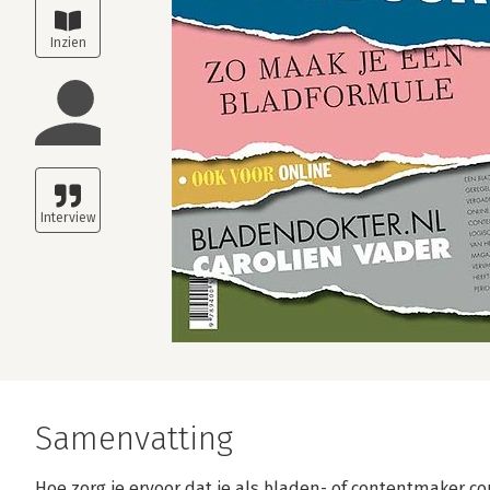
Samenvatting
Hoe zorg je ervoor dat je als bladen- of contentmaker c