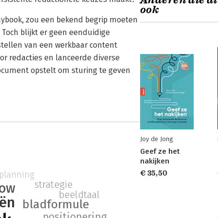
Anderen die di
ook
laybook, zou een bekend begrip moeten
 Toch blijkt er geen eenduidige
pstellen van een werkbaar content
oor redacties en lanceerde diverse
 document opstelt om sturing te geven
Joy de Jong
Geef ze het
nakijken
€ 35,50
planning
strategie
low
beeldtaal
eën
bladformule
positionering