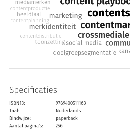
content playbo
mediamerken
contentproductie
contents
beeldtaal
marketing
contentplanning
contentma
merkidentiteit
crossmediale
contentdistributie
toonzetting
commun
social media
kana
doelgroepsegmentatie
Specificaties
ISBN13:
9789400511163
Taal:
Nederlands
Bindwijze:
paperback
Aantal pagina's:
256