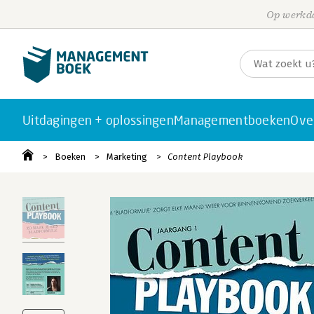
Op werkda
Uitdagingen + oplossingen
Managementboeken
Ove
Boeken
Marketing
Content Playbook