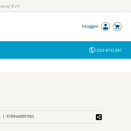
 vanaf €20
Inloggen
010-4731397
Personen
Trefwoorden
k
9789400511163