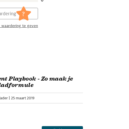
?
rdering
 waardering te geven
nt Playbook - Zo maak je
bladformule
Vader
25 maart 2019