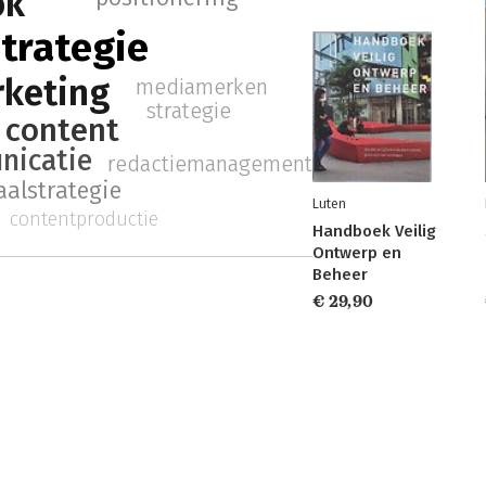
ok
trategie
rketing
mediamerken
strategie
 content
icatie
redactiemanagement
alstrategie
Luten
contentproductie
Handboek Veilig
Ontwerp en
Beheer
€ 29,90