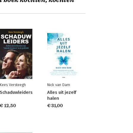
t boek kochten, kochten
Kees Versteegh
Nick van Dam
Schaduwleiders
Alles uit jezelf
halen
€ 12,50
€ 31,00