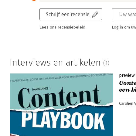
formule komt.
Schrijf een recensie
Uw waa
Lees verder
Lees ons recensiebeleid
Log in om uw
Interviews en artikelen
(1)
preview
Conte
een 
Carolien 