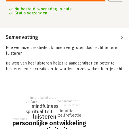
Nu besteld, woensdag in huis
Gratis verzonden
Samenvatting
Hoe we onze creativiteit kunnen vergroten door echt te leren
luisteren.
De weg van het luisteren helpt je aandachtiger en beter te
luisteren en zo creatiever te worden. In zes weken leer je echt
te luisteren naar je omgeving, de mensen om je heen én naar
jezelf met de handvatten en opdrachten die Cameron je
aanreikt in dit boek. Het levert je enorm veel op als je beter
kunt luisteren: onze aandacht verscherpt en we verkrijgen
inzicht en duidelijkheid. Bovenal ontbrandt het onze creativiteit,
innerlijke wijsheid
synchroniciteit
zelfacceptatie
die we door elk aspect van ons leven voelen en kunnen
mindfulness
zelfexpressie
gebruiken.
intuïtie
spiritualiteit
zelfreflectie
luisteren
In een wereld die bol staat van lawaai is De weg van het
verbinding
persoonlijke ontwikkeling
luisteren een belangrijke herinnering aan de kracht van echt