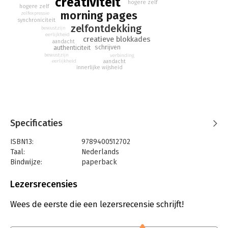
creativiteit
luisteren.
hogere zelf
hogere zelf
morning pages
zelfexpressie
synchroniciteit
zelfontdekking
bewustzijn
eerlijkheid
creatieve blokkades
aandacht
schrijven
authenticiteit
bewustzijn
verbinding
aandacht
eerlijkheid
innerlijke wijsheid
Specificaties
ISBN13:
9789400512702
Taal:
Nederlands
Bindwijze:
paperback
Aantal pagina's:
224
Uitgever:
AW Bruna
Lezersrecensies
Druk:
1
Verschijningsdatum:
23-2-2021
Wees de eerste die een lezersrecensie schrijft!
Hoofdrubriek:
Psychologie