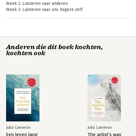
Week 2: Luisteren naar anderen
Week 3: Luisteren naar ons hogere zelf
Week 4: Luisteren naar gene zijde
Week 5: Luisteren naar onze helden
Week 6: Luisteren naar stilte
The Artist's Way
Nawoord
Anderen die dit boek kochten,
Dankwoord
kochten ook
Register
Bekijk alle boeken
Julia Cameron
Julia Cameron
Een leven lang
The artist’s way