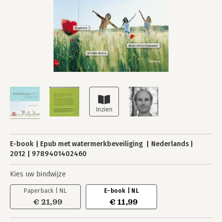
E-book
Epub met watermerkbeveiliging
Nederlands
2012
9789401402460
Kies uw bindwijze
Paperback | NL
E-book | NL
€ 21,99
€ 11,99