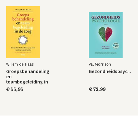
Willem de Haas
Val Morrison
Groepsbehandeling
Gezondheidspsychologie
en
teambegeleiding in
de zorg
€ 55,95
€ 72,99