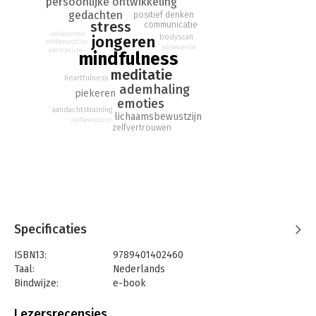
vanuit de leefwereld van jongeren. www.aandacht.be
persoonlijke ontwikkeling
gedachten
positief denken
stress
communicatie
adolescentie
jongeren
bodyscan
zelfbewustzijn
adolescentie
adempauze
mindfulness
meditatie
heartfulness
ademhaling
piekeren
emoties
aandachtstraining
lichaamsbewustzijn
zelfbewustzijn
zelfvertrouwen
Specificaties
ISBN13:
9789401402460
Taal:
Nederlands
Bindwijze:
e-book
Beveiliging:
watermerk
Bestandsformaat:
epub
Lezersrecensies