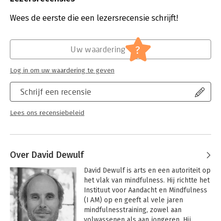
Uitgever:
Lannoo
Verschijningsdatum:
23-4-2012
Wees de eerste die een lezersrecensie schrijft!
Hoofdrubriek:
Psychologie
?
Uw waardering
Log in om uw waardering te geven
Schrijf een recensie
Lees ons recensiebeleid
Over David Dewulf
David Dewulf is arts en een autoriteit op 
het vlak van mindfulness. Hij richtte het 
Instituut voor Aandacht en Mindfulness 
(I AM) op en geeft al vele jaren 
mindfulnesstraining, zowel aan 
volwassenen als aan jongeren. Hij 