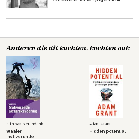
leidde ook vele mindfulnesstrainers op. 
Daarnaast werkt hij nauw samen met 
Andere boeken door David Dewulf
verschillende universiteiten om het 
effect van mindfulness verder te 
onderzoeken.
Anderen die dit kochten, kochten ook
Anders omgaan
Anders omgaan
met angst
met boosheid
Stijn van Merendonk
Adam Grant
Waaier
Hidden potential
motiverende