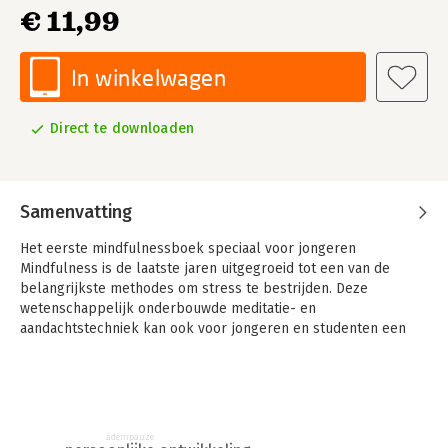
€ 11,99
In winkelwagen
Direct te downloaden
Samenvatting
Het eerste mindfulnessboek speciaal voor jongeren
Mindfulness is de laatste jaren uitgegroeid tot een van de
belangrijkste methodes om stress te bestrijden. Deze
wetenschappelijk onderbouwde meditatie- en
aandachtstechniek kan ook voor jongeren en studenten een
wereld van verschil betekenen. Dit boek is speciaal voor
jongeren geschreven en toont aan de hand van een praktisch
8-stappenplan hoe mindfulness een weg kan zijn naar meer
zelfvertrouwen, minder piekeren, minder stress en positief
denken. Met vele bruikbare tips en oefeningen, geschreven
adempauze