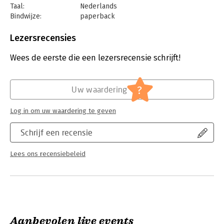
Taal:
Nederlands
Bindwijze:
paperback
Aantal pagina's:
272
Uitgever:
Lannoo
Lezersrecensies
Druk:
1
Verschijningsdatum:
3-9-2025
Wees de eerste die een lezersrecensie schrijft!
Hoofdrubriek:
Mens en maatschappij
?
Uw waardering
Log in om uw waardering te geven
Schrijf een recensie
Lees ons recensiebeleid
Aanbevolen live events