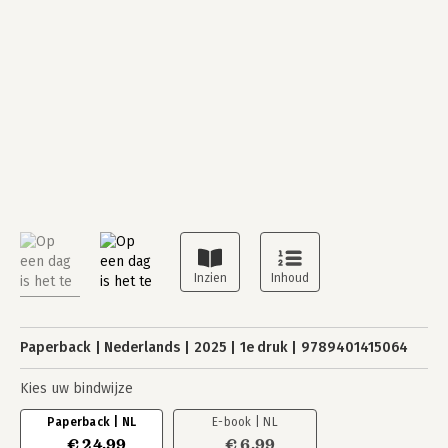
Paperback
Nederlands
2025
1e druk
9789401415064
Kies uw bindwijze
Paperback | NL
E-book | NL
€ 24,99
€ 6,99