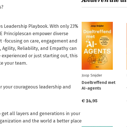
Anderen die di
s?
les Leadership Playbook. With only 23%
RE Principlescan empower diverse
rt -focusing on care, engagement and
Agility, Reliability, and Empathy can
xperienced or just starting out, this
te your team.
Joop Snijder
Doeltreffend met
for your courageous leadership and
AI-agents
€ 24,95
 get all layers and generations in your
anization and the world a better place