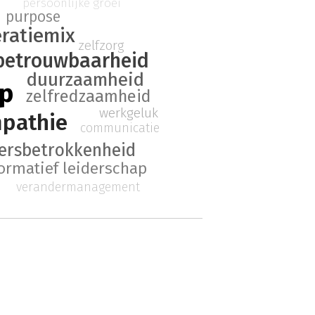
persoonlijke groei
purpose
ratiemix
zelfzorg
betrouwbaarheid
duurzaamheid
ap
zelfredzaamheid
werkgeluk
pathie
communicatie
rsbetrokkenheid
ormatief leiderschap
verandermanagement