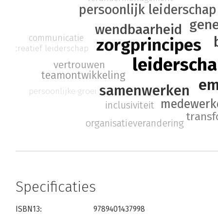
persoonlijk leiderschap
gene
wendbaarheid
communicatie
zorgprincipes
creatief leiderschap
leidersch
vertrouwen
teamontwikkeling
em
samenwerken
persoonlijke groei
medewerke
inclusiviteit
transf
organisatieverandering
Specificaties
ISBN13:
9789401437998