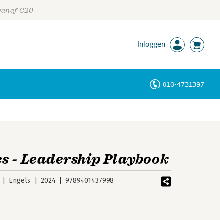
 vanaf €20
Inloggen
010-4731397
Personen
Trefwoorden
s - Leadership Playbook
Engels
2024
9789401437998