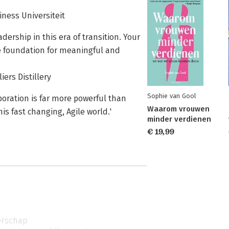
ness Universiteit
dership in this era of transition. Your
the foundation for meaningful and
liers Distillery
Sophie van Gool
aboration is far more powerful than
Waarom vrouwen
is fast changing, Agile world.'
minder verdienen
€ 19,99
erschap