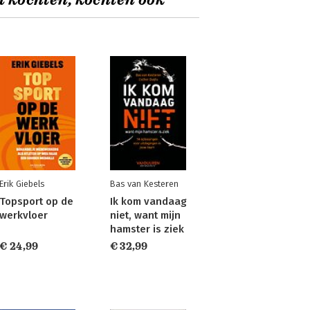
t kochten, kochten ook
Erik Giebels
Bas van Kesteren
Topsport op de
Ik kom vandaag
werkvloer
niet, want mijn
hamster is ziek
€ 24,99
€ 32,99