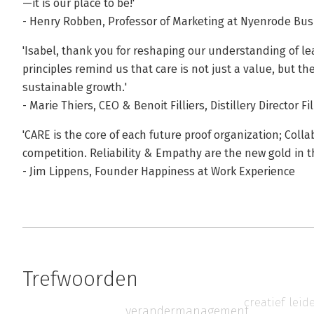
—it is our place to be!'
- Henry Robben, Professor of Marketing at Nyenrode Busi
'Isabel, thank you for reshaping our understanding of lea
principles remind us that care is not just a value, but 
sustainable growth.'
- Marie Thiers, CEO & Benoit Filliers, Distillery Director Fil
'CARE is the core of each future proof organization; Coll
competition. Reliability & Empathy are the new gold in th
- Jim Lippens, Founder Happiness at Work Experience
Trefwoorden
creatief leid
verandermanagement