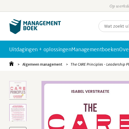
Op werkda
Uitdagingen + oplossingen
Managementboeken
Ove
Algemeen management
The CARE Principles - Leadership 