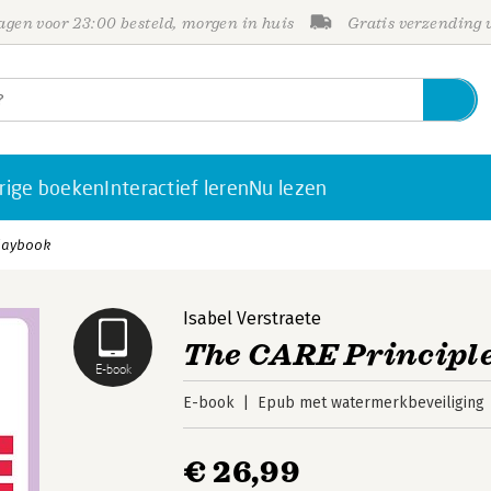
gen voor 23:00 besteld, morgen in huis
Gratis verzending
rige boeken
Interactief leren
Nu lezen
Playbook
Isabel Verstraete
The CARE Principle
E-book
E-book
Epub met watermerkbeveiliging
€ 26,99