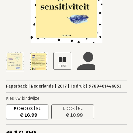
Paperback
Nederlands
2017
1e druk
9789401446853
Kies uw bindwijze
Paperback | NL
E-book | NL
€ 16,99
€ 10,99