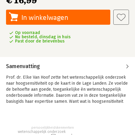
€ 16,99
In winkelwagen
Op voorraad
Nu besteld, dinsdag in huis
Past door de brievenbus
Samenvatting
Prof. dr. Elke Van Hoof zette het wetenschappelijk onderzoek
naar hoogsensitiviteit op de kaart in de Lage Landen. Ze voelde
de behoefte aan goede, toegankelijke én wetenschappelijk
onderbouwde informatie. Daarom vat ze in deze toegankelijke
basisgids haar expertise samen. Want wat is hoogsensitiviteit
precies? Hoe ga je om met de valkuilen? En hoe verdiep je je
talenten?
persoonlijkheidskenmerken
wetenschappelijk onderzoek