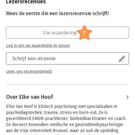
Uitgever:
Lannoo
Lezersrecensies
Druk:
1
Verschijningsdatum:
2-10-2017
Wees de eerste die een lezersrecensie schrijft!
Hoofdrubriek:
Psychologie
?
Uw waardering
Log in om uw waardering te geven
Schrijf een recensie
Lees ons recensiebeleid
Over Elke van Hoof
Elke Van Hoof is klinisch psycholoog met specialisaties in 
psychodiagnostiek, trauma, stress en burn-out. Ze is 
gecertifieerd EMDR-practitioner, biofeedbacktrainer en coach. 
Ze doceert bovendien medische en gezondheidspsychologie 
aan de Vrije Universiteit Brussel, waar ze ook de opleiding 