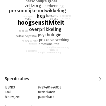
persoonlijke groei
zelfzorg
herkenning
persoonlijke ontwikkeling
hsp
hersenen
anticipatie
relativeren
stress
werk
relativeren
hoogsensitiviteit
overprikkeling
zelfhulp
psychologie
zelfacceptatie
prikkelverwerking
communicatie
emotionaliteit
feedback
zintuiglijke waarneming
feedback
anticipatie
zintuiglijke waarneming
Specificaties
ISBN13:
9789401446853
Taal:
Nederlands
Bindwijze:
paperback
Aantal pagina's:
128