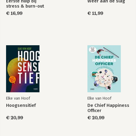
Eerste hulp bij
Weer aan de slag
stress & burn-out
€ 16,99
€ 11,99
Weer aan de slag
Eerste hulp bij
stress & burn-out
Bekijk alle boeken
Elke van Hoof
Elke van Hoof
Hoogsensitief
De Chief Happiness
Officer
€ 20,99
€ 20,99