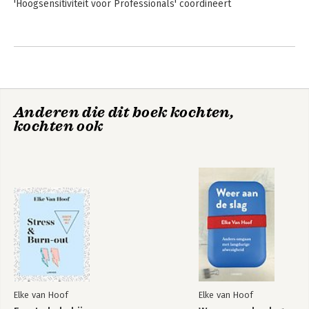
'Hoogsensitiviteit voor Professionals' coördineert
Andere boeken door Elke van Hoof
Anderen die dit boek kochten,
kochten ook
Eerste hulp bij
De Chief Happiness
hoogsensitiviteit
Officer
Elke van Hoof
Elke van Hoof