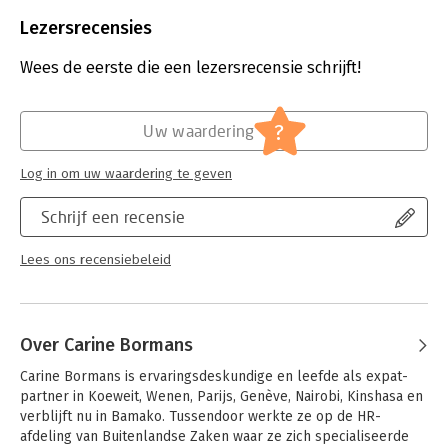
Beveiliging:
watermerk
Bestandsformaat:
epub
Lezersrecensies
Aantal pagina's:
200
Uitgever:
LannooCampus
Wees de eerste die een lezersrecensie schrijft!
Druk:
1
Verschijningsdatum:
15-2-2020
?
Uw waardering
Hoofdrubriek:
Werk en loopbaan
Log in om uw waardering te geven
Schrijf een recensie
Lees ons recensiebeleid
Over Carine Bormans
Carine Bormans is ervaringsdeskundige en leefde als expat-
partner in Koeweit, Wenen, Parijs, Genève, Nairobi, Kinshasa en 
verblijft nu in Bamako. Tussendoor werkte ze op de HR-
afdeling van Buitenlandse Zaken waar ze zich specialiseerde 