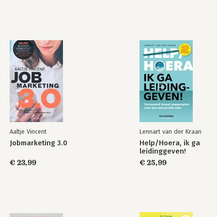
CLOSING WORDS 142
ACKNOWLEDGEMENTS 144
USEFUL WEBSITES 145
BIBLIOGRAPHY 148
Aaltje Vincent
Lennart van der Kraan
Jobmarketing 3.0
Help/Hoera, ik ga
leidinggeven!
€ 23,99
€ 25,99