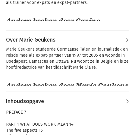
als trainer voor expats en expat-partners.
Andere boeken door Carine
Bormans
Over Marie Geukens
Marie Geukens studeerde Germaanse Talen en journalistiek en 
reisde mee als expat-partner van 1997 tot 2005 en woonde in 
Boedapest, Damascus en Ottawa. Nu woont ze in België en is ze 
hoofdredactrice van het tijdschrift Marie Claire.
Andere boeken door Marie Geukens
Inhoudsopgave
Expat Partner?
Expat Partner?
PREFACE 7
PART 1 WHAT DOES WORK MEAN 14
Bekijk alle boeken
The five aspects 15