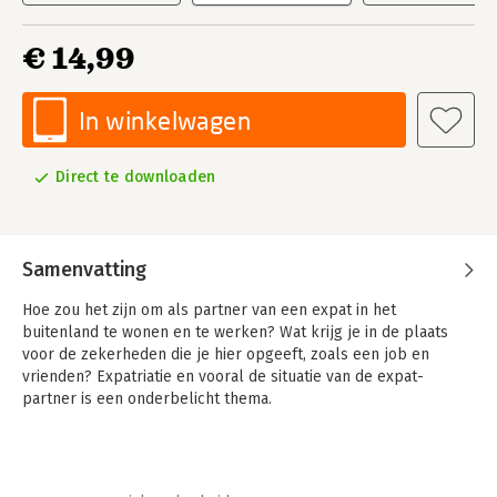
€ 14,99
In winkelwagen
Direct te downloaden
Samenvatting
Hoe zou het zijn om als partner van een expat in het
buitenland te wonen en te werken? Wat krijg je in de plaats
voor de zekerheden die je hier opgeeft, zoals een job en
vrienden? Expatriatie en vooral de situatie van de expat-
partner is een onderbelicht thema.
Daar wil dit boek iets aan doen. Als je anders durft kijken naar
werk, gaan er veel deuren open. Dit boek stelt de juiste vragen
voor, tijdens en na het vertrek naar het buitenland, geeft