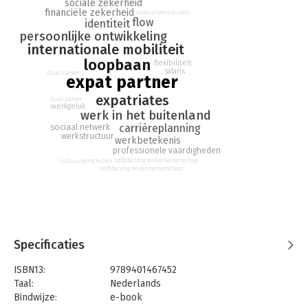
sociale zekerheid
inspirerende voorbeelden en waarschuwt voor valkuilen. Maar
financiële zekerheid
cultuurverschillen
de belangrijkste boodschap is: jouw toekomst bepaal je zelf.
flow
identiteit
persoonlijke ontwikkeling
internationale mobiliteit
loopbaan
flexibiliteit
salaris
dual career
expat partner
expatriates
dual career
werkgeluk
werk in het buitenland
carrièreplanning
sociaal netwerk
werkstructuur
werkbetekenis
professionele vaardigheden
zelfstandig ondernemerschap
cultuurverschillen
zelfstandig ondernemerschap
Specificaties
ISBN13:
9789401467452
Taal:
Nederlands
Bindwijze:
e-book