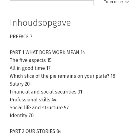
Toon meer
Inhoudsopgave
Andere boeken door Marie Geukens
PREFACE 7
PART 1 WHAT DOES WORK MEAN 14
Bekijk alle boeken
The five aspects 15
All in good time 17
Which slice of the pie remains on your plate? 18
Salary 20
Financial and social securities 31
Professional skills 44
Social life and structure 57
Identity 70
PART 2 OUR STORIES 84