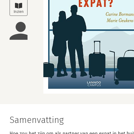
Samenvatting
Hoe zou het zijn om als partner van een expat in het b