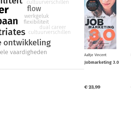
liteit
cultuurverschillen
er
flow
werkgeluk
baan
flexibiliteit
dual career
riates
cultuurverschillen
e ontwikkeling
nele vaardigheden
Aaltje Vincent
Jobmarketing 3.0
€ 23,99