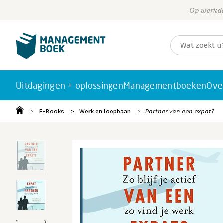
Op werkda
Uitdagingen + oplossingen
Managementboeken
Ove
E-Books
Werk en loopbaan
Partner van een expat?