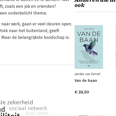
Anderen die di
ook
eft, zoals een job en vrienden?
s een onderbelicht thema.
en naar werk, gaan er veel deuren open.
rtrek naar het buitenland, geeft
 Maar de belangrijkste boodschap is:
Janske van Eersel
Van de baan
€ 23,50
ale zekerheid
sociaal netwerk
nd
dual career