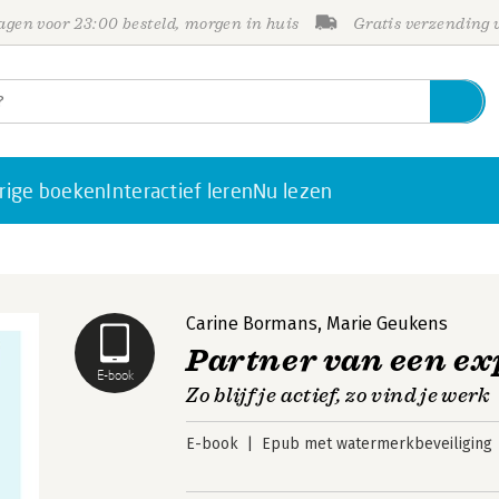
gen voor 23:00 besteld, morgen in huis
Gratis verzending
rige boeken
Interactief leren
Nu lezen
Carine Bormans
,
Marie Geukens
Partner van een ex
E-book
Zo blijf je actief, zo vind je werk
E-book
Epub met watermerkbeveiliging