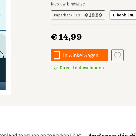
Kies uw bindwijze
€ 19,99
Paperback | EN
E-book | NL
€ 14,99
In winkelwagen
Direct te downloaden
uitenland te wonen en te werken? Wat