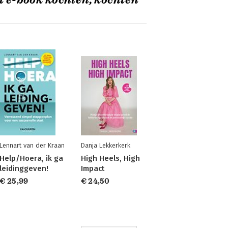
t e-book kochten, kochten
Lennart van der Kraan
Danja Lekkerkerk
Help/Hoera, ik ga
High Heels, High
leidinggeven!
Impact
€ 25,99
€ 24,50