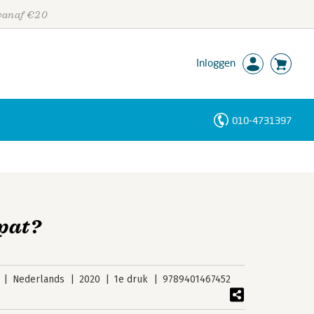
 vanaf €20
Inloggen
010-4731397
Personen
Trefwoorden
pat?
Nederlands
2020
1e druk
9789401467452