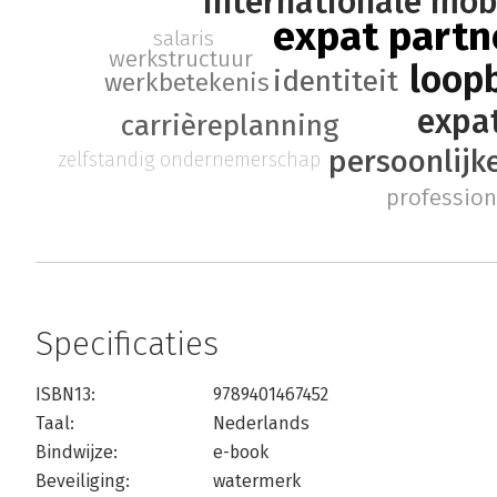
internationale mobi
expat partn
salaris
werkstructuur
loop
identiteit
werkbetekenis
expat
carrièreplanning
persoonlijk
zelfstandig ondernemerschap
professio
Specificaties
ISBN13:
9789401467452
Taal:
Nederlands
Bindwijze:
e-book
Beveiliging:
watermerk