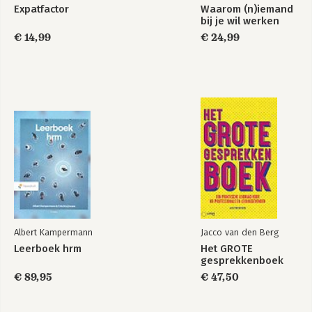
om sneller hun plek te vinden. Het 
Expatfactor
Waarom (n)iemand
resultaat: minder frictie, meer synergie 
bij je wil werken
en betere samenwerking in 
€ 14,99
€ 24,99
multiculturele teams—en daarmee 
hogere betrokkenheid en retentie.
Albert Kampermann
Jacco van den Berg
Leerboek hrm
Het GROTE
gesprekkenboek
€ 89,95
€ 47,50