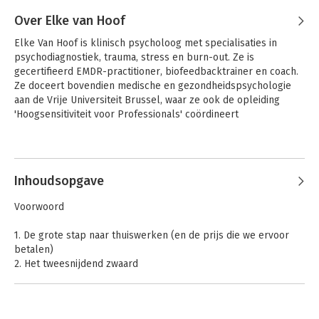
Over Elke van Hoof
Elke Van Hoof is klinisch psycholoog met specialisaties in 
psychodiagnostiek, trauma, stress en burn-out. Ze is 
gecertifieerd EMDR-practitioner, biofeedbacktrainer en coach. 
Ze doceert bovendien medische en gezondheidspsychologie 
aan de Vrije Universiteit Brussel, waar ze ook de opleiding 
'Hoogsensitiviteit voor Professionals' coördineert
Andere boeken door Elke van Hoof
Inhoudsopgave
Voorwoord
1. De grote stap naar thuiswerken (en de prijs die we ervoor
betalen)
2. Het tweesnijdend zwaard
3. Wettelijk kader
Deel 1: Voor bedrijven en leidinggevenden