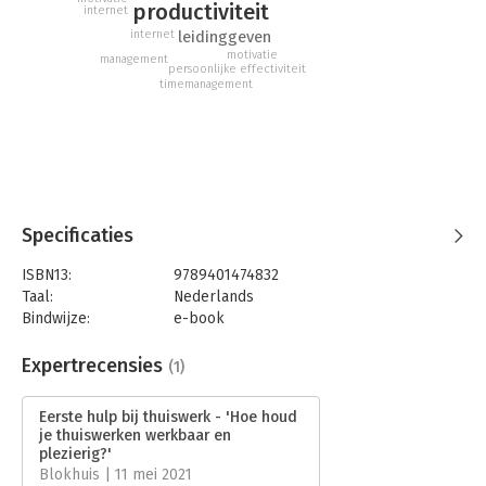
we thuiswerk op een verantwoorde manier inzetten in een
productiviteit
internet
post-pandemische economie? En wat kan het verleden ons
leidinggeven
internet
leren, zodat we niet overhaast te werk gaan?
motivatie
management
persoonlijke effectiviteit
timemanagement
Specificaties
ISBN13:
9789401474832
Taal:
Nederlands
Bindwijze:
e-book
Beveiliging:
watermerk
Bestandsformaat:
epub
Expertrecensies
(1)
Aantal pagina's:
168
Uitgever:
Lannoo Campus
Eerste hulp bij thuiswerk - 'Hoe houd
Verschijningsdatum:
22-3-2021
je thuiswerken werkbaar en
plezierig?'
Hoofdrubriek:
Algemeen management
Blokhuis | 11 mei 2021