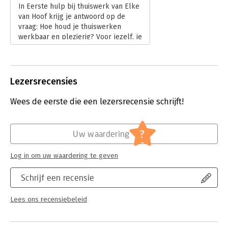
In Eerste hulp bij thuiswerk van Elke
van Hoof krijg je antwoord op de
vraag: Hoe houd je thuiswerken
werkbaar en plezierig? Voor jezelf, je
team, en je gezin. Dat 'Is een kunst,
maar ook een skill die je kan leren,'
aldus de psychologe.
Lees verder
Lezersrecensies
Wees de eerste die een lezersrecensie schrijft!
?
Uw waardering
Log in om uw waardering te geven
Schrijf een recensie
Lees ons recensiebeleid