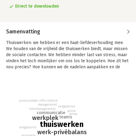
Direct te downloaden
Samenvatting
Thuiswerken: we hebben er een haat-liefdeverhouding mee.
We houden van de vrijheid die thuiswerken biedt, maar missen
de sociale contacten. We hebben minder last van stress, maar
vinden het toch moeilijker om ons los te koppelen. Hoe zit het
nou precies? Hoe kunnen we de nadelen aanpakken en de
voordelen benutten?
In Eerste hulp bij thuiswerken gidst psychologe Elke Van Hoof
je doorheen dit 'nieuwe normaal'. Als leidinggevende leer je
helder communiceren en engageren op afstand; als
persoonlijke effectiviteit
werknemer krijg je talloze tips aangereikt om thuis structuur
management
vergaderen
en focus te vinden. En iedere lezer zal baat hebben bij de vele
timemanagement
stress
communicatie
nuttige en ludieke suggesties, om de mentale uitdagingen van
stress
werkplek
teams
thuiswerk te lijf te gaan.
thuiswerken
vergaderen
Ten slotte werpen we een blik op de toekomst. Hoe kunnen
werk-privébalans
motivatie