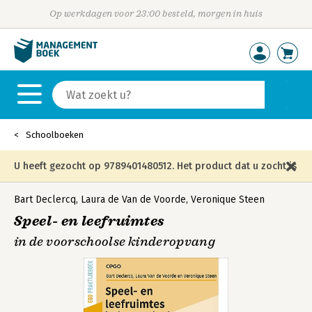
Op werkdagen voor 23:00 besteld, morgen in huis
Schoolboeken
U heeft gezocht op 9789401480512. Het product dat u zocht is
niet meer in die editie leverbaar en is vervangen door de
Bart Declercq
,
Laura de Van de Voorde
,
Veronique Steen
Speel- en leefruimtes
onderstaande editie.
in de voorschoolse kinderopvang