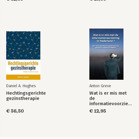
Daniel A. Hughes
Anton Greve
Hechtingsgerichte
Wat is er mis met
gezinstherapie
de
informatievoorziening
in Nederland ?
€ 56,50
€ 12,95