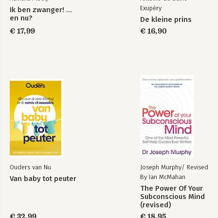
Exupéry
Ik ben zwanger! …
en nu?
De kleine prins
€ 17,99
€ 16,90
Ouders van Nu
Joseph Murphy/ Revised
By Ian McMahan
Van baby tot peuter
The Power Of Your
Subconscious Mind
(revised)
€ 32,99
€ 18,95