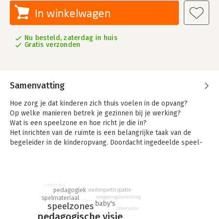
In winkelwagen
Nu besteld, zaterdag in huis
Gratis verzonden
Samenvatting
Hoe zorg je dat kinderen zich thuis voelen in de opvang?
Op welke manieren betrek je gezinnen bij je werking?
Wat is een speelzone en hoe richt je die in?
Het inrichten van de ruimte is een belangrijke taak van de
begeleider in de kinderopvang. Doordacht ingedeelde speel-
en leefruimtes versterken de exploratiedrang en
betrokkenheid bij de allerjongsten. Bovendien verhoogt een
rijke omgeving hun welbevinden aanzienlijk.
In Speel- en leefruimtes in de voorschoolse kinderopvang leer
creativiteit
pedagogiek
ouderparticipatie
je hoe je aantrekkelijke ruimtes met gevarieerde
omgevingsinrichting
spelmateriaal
speelplekken maakt voor baby’s en peuters. Aan de hand van
sfeer
baby's
speelzones
observatie
talrijke voorbeelden ontdek je hoe je de inzichten in dit boek
pedagogische visie