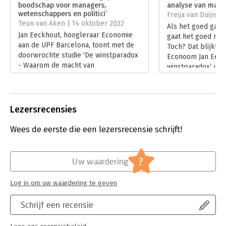
Verschijningsdatum:
22-2-2022
boodschap voor managers,
analyse van mark
wetenschappers en politici’
Freija van Duijne |
Hoofdrubriek:
Economie
Teun van Aken | 14 oktober 2022
Als het goed gaat
Jan Eeckhout, hoogleraar Economie
gaat het goed met
aan de UPF Barcelona, toont met de
Toch? Dat blijkt du
doorwrochte studie ‘De winstparadox
Econoom Jan Eeckh
- Waarom de macht van
winstparadox’ uit
supersterbedrijven onze economie
met supergrote b
ondermijnt' aan dat het beslist niet
impact is op de g
klopt dat wanneer het goed gaat met
Lees verder
bedrijven het ook goed gaat met de
Lezersrecensies
economie.
Lees verder
Wees de eerste die een lezersrecensie schrijft!
?
Uw waardering
Log in om uw waardering te geven
Schrijf een recensie