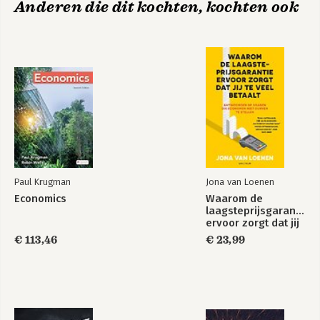
Anderen die dit kochten, kochten ook
7 – De mythe van het gouden horloge 159
8 – Rijke voorstadbewoner, arme voorstadbewoner 171
DEEL III De toekomst van werk en het zoeken naar oplossingen
9 – Redenen genoeg om optimistisch te zijn 195
10 – De toekomst van het werk 227
11 – De speurtocht naar feiten 239
12 – Bouwen aan vertrouwen in antitrustbeleid 259
Epiloog 303
Woord van dank 311
Noten 315
Bibliografie 329
Paul Krugman
Jona van Loenen
Register 343
Economics
Waarom de
laagsteprijsgarantie
ervoor zorgt dat jij
te veel betaalt
€ 113,46
€ 23,99