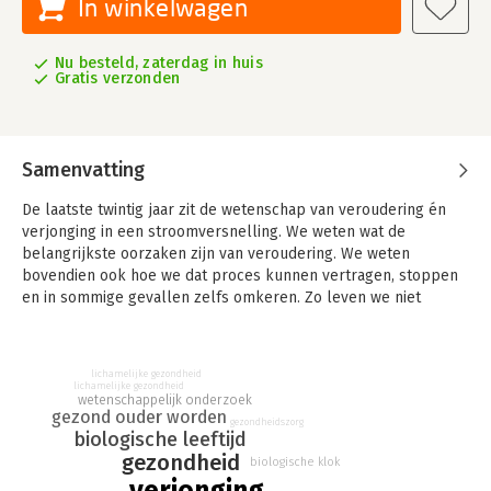
In winkelwagen
Nu besteld, zaterdag in huis
Gratis verzonden
Samenvatting
De laatste twintig jaar zit de wetenschap van veroudering én
verjonging in een stroomversnelling. We weten wat de
belangrijkste oorzaken zijn van veroudering. We weten
bovendien ook hoe we dat proces kunnen vertragen, stoppen
en in sommige gevallen zelfs omkeren. Zo leven we niet
alleen langer, we blijven ook veel langer gezond. Dubbele
winst dus.
Lijkt dit sciencefiction? Helemaal niet. Er is ongetwijfeld nog
lichamelijke gezondheid
meer doorgedreven wetenschappelijk onderzoek nodig, maar
lichamelijke gezondheid
wetenschappelijk onderzoek
vergis je niet: er zijn veel bewezen én veilige technieken die je
gezond ouder worden
gezondheidszorg
vandaag al kunt toepassen om jonger te worden.
biologische leeftijd
Wil ook jij je biologische klok te slim af zijn? Dit boek geeft je
gezondheid
biologische klok
inzicht in de belangrijkste mechanismes van veroudering en
verjonging