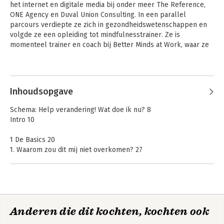
het internet en digitale media bij onder meer The Reference, 
ONE Agency en Duval Union Consulting. In een parallel 
parcours verdiepte ze zich in gezondheidswetenschappen en 
volgde ze een opleiding tot mindfulnesstrainer. Ze is 
momenteel trainer en coach bij Better Minds at Work, waar ze 
onder andere de lovend onthaalde training 'Digital detox' 
uitwerkte.
Andere boeken door Florence Pérès
Inhoudsopgave
Schema: Help verandering! Wat doe ik nu? 8
Intro 10
1 De Basics 20
1. Waarom zou dit mij niet overkomen? 27
2. Je moet niet té optimistisch zijn! 32
3. Focus je op wat je onder controle hebt 40
4. Laat de toekomst los/‘The Not Knowing is easy’ 49
5. Springen of de storm uitzitten? 58
Digital detox
Anderen die dit kochten, kochten ook
2 Train je brein 68
6. Aan de slag met je GEL, neen, niet dat kleefspul voor je haar