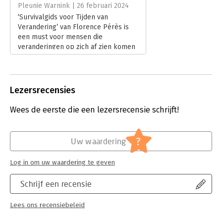
Hoofdrubriek:
Algemeen management
Pleunie Warnink | 26 februari 2024
‘Survivalgids voor Tijden van
Verandering’ van Florence Pérès is
een must voor mensen die
veranderingen op zich af zien komen
en even niet weten hoe ze daarmee
om kunnen gaan.
Lees verder
Lezersrecensies
Wees de eerste die een lezersrecensie schrijft!
?
Uw waardering
Log in om uw waardering te geven
Schrijf een recensie
Lees ons recensiebeleid