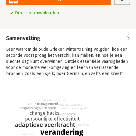
Direct te downloaden
Samenvatting
Leer waarom de oude Grieken wintertraining volgden, hoe een
seconde voorsprong het verschil kan maken, en hoe je een
slechte dag kunt overwinnen. Ontdek essentiële vaardigheden
voor de moderne werkomgeving en leer van verrassende
bronnen, zoals een sjeik, boer Germain, en zelfs een kreeft.
Deze onmisbare survivalgids bereidt je voor om adaptieve
veerkracht te vergroten en succesvol door het leven te
navigeren. Beheers onzekerheid, breng orde in chaos, en
omarm verandering met vertrouwen.
situationele adaptatie
stressmanagement
adjusted bouncing
aanpassingsvermogen
situationele adaptatie
change hacks
werkstress
persoonlijke effectiviteit
'Deze Survivalgids voor tijden van verandering biedt 25 change
adaptieve veerkracht
hacks die als kompas dienen in deze snel veranderende
tegenslag
verandering
wereld, en geven je de broodnodige rust en helderheid om
proactiviteit